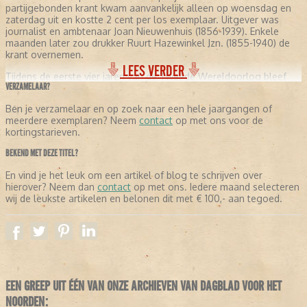
partijgebonden krant kwam aanvankelijk alleen op woensdag en
zaterdag uit en kostte 2 cent per los exemplaar. Uitgever was
journalist en ambtenaar Joan Nieuwenhuis (1856-1939). Enkele
maanden later zou drukker Ruurt Hazewinkel Jzn. (1855-1940) de
krant overnemen.
LEES VERDER
Tijdens de eerste vier jaren van de Tweede Wereldoorlog bleef
VERZAMELAAR?
het Nieuwsblad van het Noorden verschijnen dankzij een
welwillende houding tegenover de Duitse bezetters. Pas in juli
Ben je verzamelaar en op zoek naar een hele jaargangen of
1944 kreeg de krant een verschijningsverbod toen werd geweigerd
meerdere exemplaren? Neem
contact
op met ons voor de
een NSB-hoofdredacteur te accepteren. Op 26 januari 1946
kortingstarieven.
verscheen de krant pas weer, eerst in een oplage van 35.000
exemplaren.
BEKEND MET DEZE TITEL?
De uitgever is Hazewinkel Pers, onderdeel van de Noordelijke
En vind je het leuk om een artikel of blog te schrijven over
Dagblad Combinatie, die tevens de Leeuwarder Courant uitgeeft.
hierover? Neem dan
contact
op met ons. Iedere maand selecteren
Op 9 maart 2001 maakte Hazewinkel Pers bekend dat het
wij de leukste artikelen en belonen dit met € 100,- aan tegoed.
Nieuwsblad van het Noorden, Het Groninger Dagblad en de
Drentse Courant worden samengevoegd tot één ochtendblad. Op
1 april 2002 verschijnt de nieuwe krant voor het eerst onder de
naam Dagblad van het Noorden
EEN GREEP UIT ÉÉN VAN ONZE ARCHIEVEN VAN DAGBLAD VOOR HET
NOORDEN: