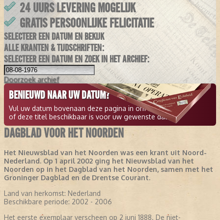
24 UURS LEVERING MOGELIJK
GRATIS PERSOONLIJKE FELICITATIE
SELECTEER EEN DATUM EN BEKIJK
ALLE KRANTEN & TIJDSCHRIFTEN:
SELECTEER EEN DATUM EN ZOEK IN HET ARCHIEF:
Doorzoek
archief
BENIEUWD NAAR UW DATUM?
Vul uw datum bovenaan deze pagina in om te zien
of deze titel beschikbaar is voor uw gewenste datum.
DAGBLAD VOOR HET NOORDEN
Het Nieuwsblad van het Noorden was een krant uit Noord-
Nederland. Op 1 april 2002 ging het Nieuwsblad van het
Noorden op in het Dagblad van het Noorden, samen met het
Groninger Dagblad en de Drentse Courant.
Land van herkomst:
Nederland
Beschikbare periode:
2002 - 2006
Het eerste exemplaar verscheen op 2 juni 1888. De niet-