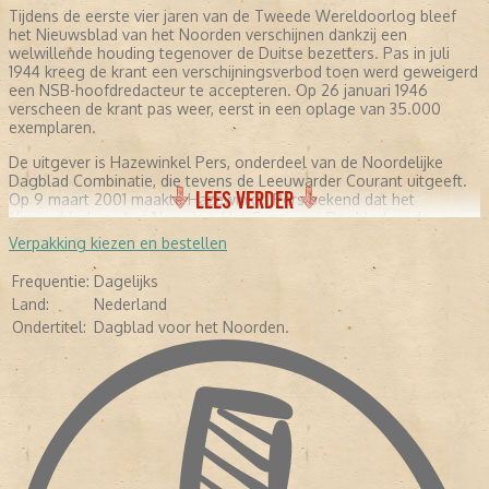
Tijdens de eerste vier jaren van de Tweede Wereldoorlog bleef
het Nieuwsblad van het Noorden verschijnen dankzij een
welwillende houding tegenover de Duitse bezetters. Pas in juli
1944 kreeg de krant een verschijningsverbod toen werd geweigerd
een NSB-hoofdredacteur te accepteren. Op 26 januari 1946
verscheen de krant pas weer, eerst in een oplage van 35.000
exemplaren.
De uitgever is Hazewinkel Pers, onderdeel van de Noordelijke
Dagblad Combinatie, die tevens de Leeuwarder Courant uitgeeft.
LEES VERDER
Op 9 maart 2001 maakte Hazewinkel Pers bekend dat het
Nieuwsblad van het Noorden, Het Groninger Dagblad en de
Drentse Courant worden samengevoegd tot één ochtendblad. Op
Verpakking kiezen en bestellen
1 april 2002 verschijnt de nieuwe krant voor het eerst onder de
naam Dagblad van het Noorden
Frequentie:
Dagelijks
Land:
Nederland
Ondertitel:
Dagblad voor het Noorden.