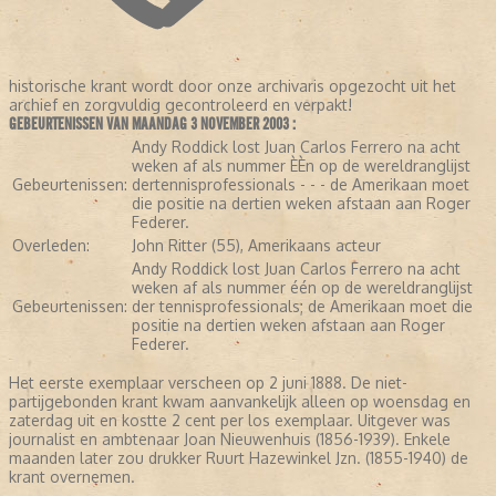
historische krant wordt door onze archivaris opgezocht uit het
archief en zorgvuldig gecontroleerd en verpakt!
GEBEURTENISSEN VAN MAANDAG 3 NOVEMBER 2003 :
Andy Roddick lost Juan Carlos Ferrero na acht
weken af als nummer ÈÈn op de wereldranglijst
Gebeurtenissen:
dertennisprofessionals - - - de Amerikaan moet
die positie na dertien weken afstaan aan Roger
Federer.
Overleden:
John Ritter (55), Amerikaans acteur
Andy Roddick lost Juan Carlos Ferrero na acht
weken af als nummer één op de wereldranglijst
Gebeurtenissen:
der tennisprofessionals; de Amerikaan moet die
positie na dertien weken afstaan aan Roger
Federer.
Het eerste exemplaar verscheen op 2 juni 1888. De niet-
partijgebonden krant kwam aanvankelijk alleen op woensdag en
zaterdag uit en kostte 2 cent per los exemplaar. Uitgever was
journalist en ambtenaar Joan Nieuwenhuis (1856-1939). Enkele
maanden later zou drukker Ruurt Hazewinkel Jzn. (1855-1940) de
krant overnemen.