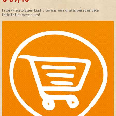
In de winkelwagen kunt u tevens een
gratis persoonlijke
felicitatie
toevoegen!