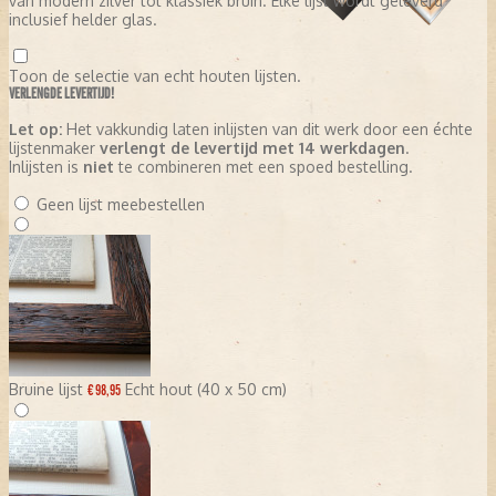
van modern zilver tot klassiek bruin. Elke lijst wordt geleverd
inclusief helder glas.
Toon de selectie van echt houten lijsten.
VERLENGDE LEVERTIJD!
Let op:
Het vakkundig laten inlijsten van dit werk door een échte
lijstenmaker
verlengt de levertijd met 14 werkdagen
.
Inlijsten is
niet
te combineren met een spoed bestelling.
Geen lijst meebestellen
Bruine lijst
Echt hout (40 x 50 cm)
€ 98,95