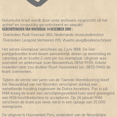
historische krant wordt door onze archivaris opgezocht uit het
archief en zorgvuldig gecontroleerd en verpakt!
GEBEURTENISSEN VAN WOENSDAG 14 DECEMBER 2005 :
Overleden:
Rudi Oxenaar (80), Nederlands museumdirecteur
Overleden:
Leopold Vermeiren (91), Vlaams jeugdboekenschrijver
Het eerste exemplaar verscheen op 2 juni 1888. De niet-
partijgebonden krant kwam aanvankelijk alleen op woensdag en
zaterdag uit en kostte 2 cent per los exemplaar. Uitgever was
journalist en ambtenaar Joan Nieuwenhuis (1856-1939). Enkele
maanden later zou drukker Ruurt Hazewinkel Jzn. (1855-1940) de
krant overnemen.
Tijdens de eerste vier jaren van de Tweede Wereldoorlog bleef
het Nieuwsblad van het Noorden verschijnen dankzij een
welwillende houding tegenover de Duitse bezetters. Pas in juli
1944 kreeg de krant een verschijningsverbod toen werd geweigerd
een NSB-hoofdredacteur te accepteren. Op 26 januari 1946
verscheen de krant pas weer, eerst in een oplage van 35.000
exemplaren.
De uitgever is Hazewinkel Pers, onderdeel van de Noordelijke