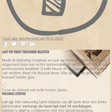
Toon alle geschenken van 14-12-2005
LAAT UW KRANT VAKKUNDIG INLIJSTEN
Maak de beleving compleet en laat uw krant inlijsten. Vakkundig
uitgevoerd door een échte lijstenmaker. En de lijst zelf? Die is van
professionele kwaliteit. U hebt keuze uit zes typen houten lijsten:
van modern zilver tot klassiek bruin. Elke lijst wordt geleverd
inclusief helder glas.
Toon de selectie van echt houten lijsten.
VERLENGDE LEVERTIJD!
Let op:
Het vakkundig laten inlijsten van dit werk door een échte
lijstenmaker
verlengt de levertijd met 14 werkdagen
.
Inlijsten is
niet
te combineren met een spoed bestelling.