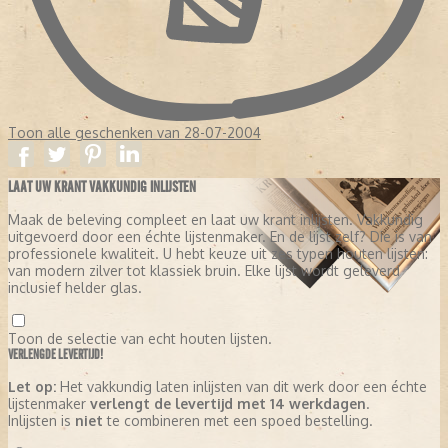
Toon alle geschenken van 28-07-2004
LAAT UW KRANT VAKKUNDIG INLIJSTEN
Maak de beleving compleet en laat uw krant inlijsten. Vakkundig
uitgevoerd door een échte lijstenmaker. En de lijst zelf? Die is van
professionele kwaliteit. U hebt keuze uit zes typen houten lijsten:
van modern zilver tot klassiek bruin. Elke lijst wordt geleverd
inclusief helder glas.
Toon de selectie van echt houten lijsten.
VERLENGDE LEVERTIJD!
Let op:
Het vakkundig laten inlijsten van dit werk door een échte
lijstenmaker
verlengt de levertijd met 14 werkdagen
.
Inlijsten is
niet
te combineren met een spoed bestelling.