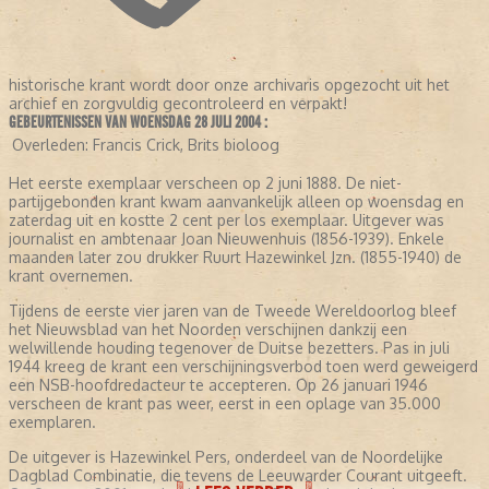
historische krant wordt door onze archivaris opgezocht uit het
archief en zorgvuldig gecontroleerd en verpakt!
GEBEURTENISSEN VAN WOENSDAG 28 JULI 2004 :
Overleden:
Francis Crick, Brits bioloog
Het eerste exemplaar verscheen op 2 juni 1888. De niet-
partijgebonden krant kwam aanvankelijk alleen op woensdag en
zaterdag uit en kostte 2 cent per los exemplaar. Uitgever was
journalist en ambtenaar Joan Nieuwenhuis (1856-1939). Enkele
maanden later zou drukker Ruurt Hazewinkel Jzn. (1855-1940) de
krant overnemen.
Tijdens de eerste vier jaren van de Tweede Wereldoorlog bleef
het Nieuwsblad van het Noorden verschijnen dankzij een
welwillende houding tegenover de Duitse bezetters. Pas in juli
1944 kreeg de krant een verschijningsverbod toen werd geweigerd
een NSB-hoofdredacteur te accepteren. Op 26 januari 1946
verscheen de krant pas weer, eerst in een oplage van 35.000
exemplaren.
De uitgever is Hazewinkel Pers, onderdeel van de Noordelijke
Dagblad Combinatie, die tevens de Leeuwarder Courant uitgeeft.