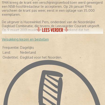
1944 kreeg de krant een verschijningsverbod toen werd geweigerd
een NSB-hoofdredacteur te accepteren. Op 26 januari 1946
verscheen de krant pas weer, eerst in een oplage van 35.000
exemplaren.
De uitgever is Hazewinkel Pers, onderdeel van de Noordelijke
Dagblad Combinatie, die tevens de Leeuwarder Courant uitgeeft.
LEES VERDER
Op 9 maart 2001 maakte Hazewinkel Pers bekend dat het
Nieuwsblad van het Noorden, Het Groninger Dagblad en de
Drentse Courant worden samengevoegd tot één ochtendblad. Op
Verpakking kiezen en bestellen
1 april 2002 verschijnt de nieuwe krant voor het eerst onder de
naam Dagblad van het Noorden
Frequentie:
Dagelijks
Land:
Nederland
Ondertitel:
Dagblad voor het Noorden.