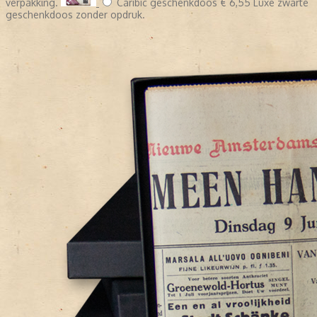
verpakking.
Caribic geschenkdoos
€ 6,55
Luxe zwarte
geschenkdoos zonder opdruk.