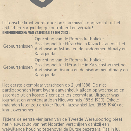
historische krant wordt door onze archivaris opgezocht uit het
archief en zorgvuldig gecontroleerd en verpakt!
GEBEURTENISSEN VAN ZATERDAG 17 MEI 2003 :
Oprichting van de Rooms-katholieke
Bisschoppelijke HiÎrarchie in Kazachstan met het
Gebeurtenissen:
AartsbisdomAstana en de bisdommen Almaty en
Karaganda.
Oprichting van de Rooms-katholieke
Bisschoppelijke Hiërarchie in Kazachstan met het
Gebeurtenissen:
Aartsbisdom Astana en de bisdommen Almaty en
Karaganda.
Het eerste exemplaar verscheen op 2 juni 1888. De niet-
partijgebonden krant kwam aanvankelijk alleen op woensdag en
zaterdag uit en kostte 2 cent per los exemplaar. Uitgever was
journalist en ambtenaar Joan Nieuwenhuis (1856-1939). Enkele
maanden later zou drukker Ruurt Hazewinkel Jzn. (1855-1940) de
krant overnemen.
Tijdens de eerste vier jaren van de Tweede Wereldoorlog bleef
het Nieuwsblad van het Noorden verschijnen dankzij een
welwillende houding tegenover de Duitse bezetters. Pas in juli