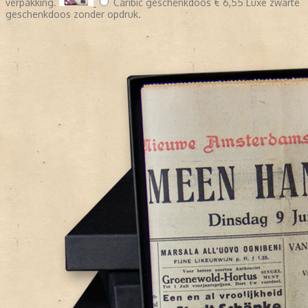
verpakking.
Caribic geschenkdoos
€ 6,55
Luxe zwarte
geschenkdoos zonder opdruk.