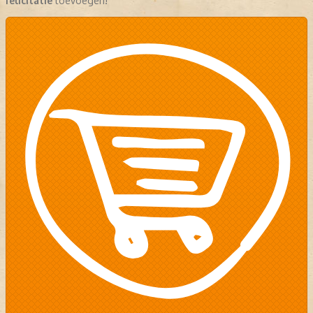
felicitatie
toevoegen!