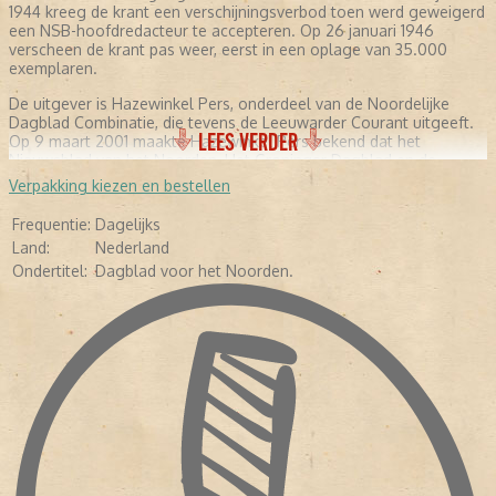
1944 kreeg de krant een verschijningsverbod toen werd geweigerd
een NSB-hoofdredacteur te accepteren. Op 26 januari 1946
verscheen de krant pas weer, eerst in een oplage van 35.000
exemplaren.
De uitgever is Hazewinkel Pers, onderdeel van de Noordelijke
Dagblad Combinatie, die tevens de Leeuwarder Courant uitgeeft.
LEES VERDER
Op 9 maart 2001 maakte Hazewinkel Pers bekend dat het
Nieuwsblad van het Noorden, Het Groninger Dagblad en de
Drentse Courant worden samengevoegd tot één ochtendblad. Op
Verpakking kiezen en bestellen
1 april 2002 verschijnt de nieuwe krant voor het eerst onder de
naam Dagblad van het Noorden
Frequentie:
Dagelijks
Land:
Nederland
Ondertitel:
Dagblad voor het Noorden.