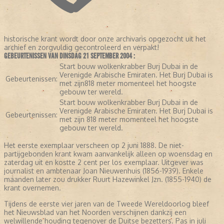
historische krant wordt door onze archivaris opgezocht uit het
archief en zorgvuldig gecontroleerd en verpakt!
GEBEURTENISSEN VAN DINSDAG 21 SEPTEMBER 2004 :
Start bouw wolkenkrabber Burj Dubai in de
Verenigde Arabische Emiraten. Het Burj Dubai is
Gebeurtenissen:
met zijn818 meter momenteel het hoogste
gebouw ter wereld.
Start bouw wolkenkrabber Burj Dubai in de
Verenigde Arabische Emiraten. Het Burj Dubai is
Gebeurtenissen:
met zijn 818 meter momenteel het hoogste
gebouw ter wereld.
Het eerste exemplaar verscheen op 2 juni 1888. De niet-
partijgebonden krant kwam aanvankelijk alleen op woensdag en
zaterdag uit en kostte 2 cent per los exemplaar. Uitgever was
journalist en ambtenaar Joan Nieuwenhuis (1856-1939). Enkele
maanden later zou drukker Ruurt Hazewinkel Jzn. (1855-1940) de
krant overnemen.
Tijdens de eerste vier jaren van de Tweede Wereldoorlog bleef
het Nieuwsblad van het Noorden verschijnen dankzij een
welwillende houding tegenover de Duitse bezetters. Pas in juli