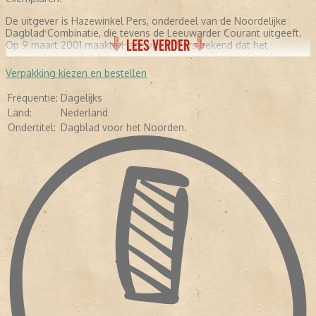
De uitgever is Hazewinkel Pers, onderdeel van de Noordelijke
Dagblad Combinatie, die tevens de Leeuwarder Courant uitgeeft.
LEES VERDER
Op 9 maart 2001 maakte Hazewinkel Pers bekend dat het
Nieuwsblad van het Noorden, Het Groninger Dagblad en de
Drentse Courant worden samengevoegd tot één ochtendblad. Op
Verpakking kiezen en bestellen
1 april 2002 verschijnt de nieuwe krant voor het eerst onder de
naam Dagblad van het Noorden
Frequentie:
Dagelijks
Land:
Nederland
Ondertitel:
Dagblad voor het Noorden.