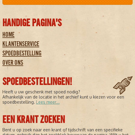
HANDIGE PAGINA'S
HOME
KLANTENSERVICE
SPOEDBESTELLING
OVER ONS
SPOEDBESTELLINGEN!
Heeft u uw geschenk met spoed nodig?
Afhankelijk van de locatie in het archief kunt u kiezen voor een
spoedbestelling.
Lees meer...
EEN KRANT ZOEKEN
Bent u op zoek naar een krant of tijdschrift van een specifieke
datum, gebruik dan het zoekblok bovenaan de pagina. Wilt u het