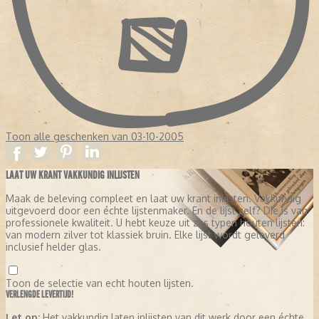
Toon alle geschenken van 03-10-2005
LAAT UW KRANT VAKKUNDIG INLIJSTEN
Maak de beleving compleet en laat uw krant inlijsten. Vakkundig
uitgevoerd door een échte lijstenmaker. En de lijst zelf? Die is van
professionele kwaliteit. U hebt keuze uit zes typen houten lijsten:
van modern zilver tot klassiek bruin. Elke lijst wordt geleverd
inclusief helder glas.
Toon de selectie van echt houten lijsten.
VERLENGDE LEVERTIJD!
Let op:
Het vakkundig laten inlijsten van dit werk door een échte