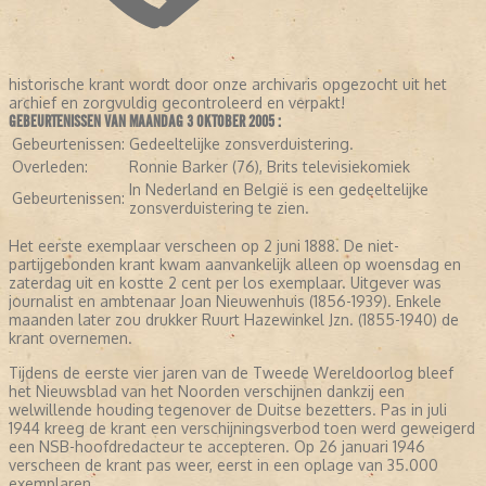
historische krant wordt door onze archivaris opgezocht uit het
archief en zorgvuldig gecontroleerd en verpakt!
GEBEURTENISSEN VAN MAANDAG 3 OKTOBER 2005 :
Gebeurtenissen:
Gedeeltelijke zonsverduistering.
Overleden:
Ronnie Barker (76), Brits televisiekomiek
In Nederland en België is een gedeeltelijke
Gebeurtenissen:
zonsverduistering te zien.
Het eerste exemplaar verscheen op 2 juni 1888. De niet-
partijgebonden krant kwam aanvankelijk alleen op woensdag en
zaterdag uit en kostte 2 cent per los exemplaar. Uitgever was
journalist en ambtenaar Joan Nieuwenhuis (1856-1939). Enkele
maanden later zou drukker Ruurt Hazewinkel Jzn. (1855-1940) de
krant overnemen.
Tijdens de eerste vier jaren van de Tweede Wereldoorlog bleef
het Nieuwsblad van het Noorden verschijnen dankzij een
welwillende houding tegenover de Duitse bezetters. Pas in juli
1944 kreeg de krant een verschijningsverbod toen werd geweigerd
een NSB-hoofdredacteur te accepteren. Op 26 januari 1946
verscheen de krant pas weer, eerst in een oplage van 35.000
exemplaren.