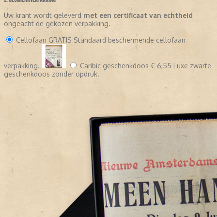
2. GESCHENKVERPAKKING
Uw krant wordt geleverd
met een certificaat van echtheid
ongeacht de gekozen verpakking.
Cellofaan
GRATIS
Standaard beschermende cellofaan
verpakking.
Caribic geschenkdoos
€ 6,55
Luxe zwarte
geschenkdoos zonder opdruk.