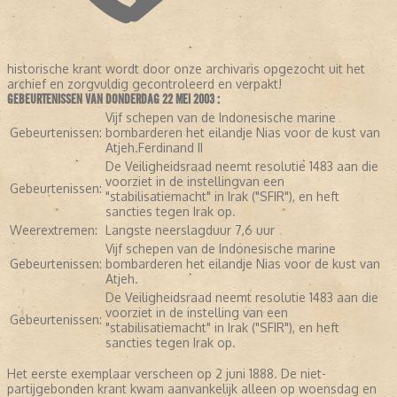
historische krant wordt door onze archivaris opgezocht uit het
archief en zorgvuldig gecontroleerd en verpakt!
GEBEURTENISSEN VAN DONDERDAG 22 MEI 2003 :
Vijf schepen van de Indonesische marine
Gebeurtenissen:
bombarderen het eilandje Nias voor de kust van
Atjeh.Ferdinand II
De Veiligheidsraad neemt resolutie 1483 aan die
voorziet in de instellingvan een
Gebeurtenissen:
"stabilisatiemacht" in Irak ("SFIR"), en heft
sancties tegen Irak op.
Weerextremen:
Langste neerslagduur 7,6 uur
Vijf schepen van de Indonesische marine
Gebeurtenissen:
bombarderen het eilandje Nias voor de kust van
Atjeh.
De Veiligheidsraad neemt resolutie 1483 aan die
voorziet in de instelling van een
Gebeurtenissen:
"stabilisatiemacht" in Irak ("SFIR"), en heft
sancties tegen Irak op.
Het eerste exemplaar verscheen op 2 juni 1888. De niet-
partijgebonden krant kwam aanvankelijk alleen op woensdag en