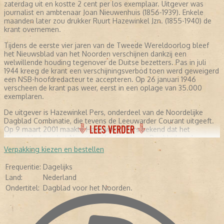
zaterdag uit en kostte 2 cent per los exemplaar. Uitgever was
journalist en ambtenaar Joan Nieuwenhuis (1856-1939). Enkele
maanden later zou drukker Ruurt Hazewinkel Jzn. (1855-1940) de
krant overnemen.
Tijdens de eerste vier jaren van de Tweede Wereldoorlog bleef
het Nieuwsblad van het Noorden verschijnen dankzij een
welwillende houding tegenover de Duitse bezetters. Pas in juli
1944 kreeg de krant een verschijningsverbod toen werd geweigerd
een NSB-hoofdredacteur te accepteren. Op 26 januari 1946
verscheen de krant pas weer, eerst in een oplage van 35.000
exemplaren.
De uitgever is Hazewinkel Pers, onderdeel van de Noordelijke
Dagblad Combinatie, die tevens de Leeuwarder Courant uitgeeft.
LEES VERDER
Op 9 maart 2001 maakte Hazewinkel Pers bekend dat het
Nieuwsblad van het Noorden, Het Groninger Dagblad en de
Drentse Courant worden samengevoegd tot één ochtendblad. Op
Verpakking kiezen en bestellen
1 april 2002 verschijnt de nieuwe krant voor het eerst onder de
naam Dagblad van het Noorden
Frequentie:
Dagelijks
Land:
Nederland
Ondertitel:
Dagblad voor het Noorden.