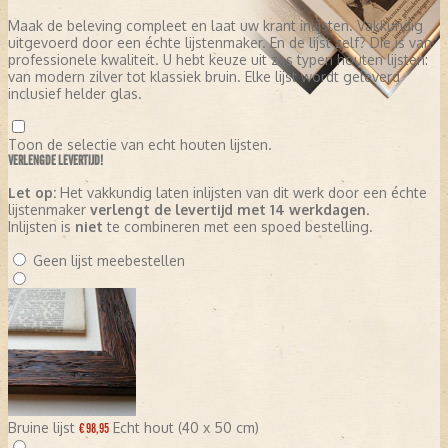
Maak de beleving compleet en laat uw krant inlijsten. Vakkundig
uitgevoerd door een échte lijstenmaker. En de lijst zelf? Die is van
professionele kwaliteit. U hebt keuze uit zes typen houten lijsten:
van modern zilver tot klassiek bruin. Elke lijst wordt geleverd
inclusief helder glas.
Toon de selectie van echt houten lijsten.
VERLENGDE LEVERTIJD!
Let op:
Het vakkundig laten inlijsten van dit werk door een échte
lijstenmaker
verlengt de levertijd met 14 werkdagen
.
Inlijsten is
niet
te combineren met een spoed bestelling.
Geen lijst meebestellen
Bruine lijst
Echt hout (40 x 50 cm)
€ 98,95