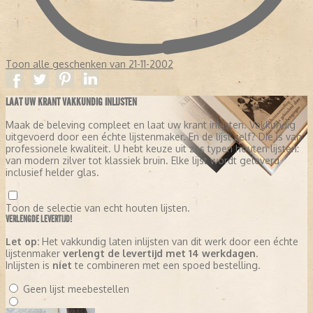
Toon alle geschenken van 21-11-2002
LAAT UW KRANT VAKKUNDIG INLIJSTEN
Maak de beleving compleet en laat uw krant inlijsten. Vakkundig
uitgevoerd door een échte lijstenmaker. En de lijst zelf? Die is van
professionele kwaliteit. U hebt keuze uit zes typen houten lijsten:
van modern zilver tot klassiek bruin. Elke lijst wordt geleverd
inclusief helder glas.
Toon de selectie van echt houten lijsten.
VERLENGDE LEVERTIJD!
Let op:
Het vakkundig laten inlijsten van dit werk door een échte
lijstenmaker
verlengt de levertijd met 14 werkdagen
.
Inlijsten is
niet
te combineren met een spoed bestelling.
Geen lijst meebestellen