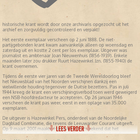
historische krant wordt door onze archivaris opgezocht uit het
archief en zorgvuldig gecontroleerd en verpakt!
Het eerste exemplaar verscheen op 2 juni 1888. De niet-
partijgebonden krant kwam aanvankelijk alleen op woensdag en
zaterdag uit en kostte 2 cent per los exemplaar. Uitgever was
journalist en ambtenaar Joan Nieuwenhuis (1856-1939). Enkele
maanden later zou drukker Ruurt Hazewinkel Jzn. (1855-1940) de
krant overnemen.
Tijdens de eerste vier jaren van de Tweede Wereldoorlog bleef
het Nieuwsblad van het Noorden verschijnen dankzij een
welwillende houding tegenover de Duitse bezetters. Pas in juli
1944 kreeg de krant een verschijningsverbod toen werd geweigerd
een NSB-hoofdredacteur te accepteren. Op 26 januari 1946
verscheen de krant pas weer, eerst in een oplage van 35.000
exemplaren.
De uitgever is Hazewinkel Pers, onderdeel van de Noordelijke
Dagblad Combinatie, die tevens de Leeuwarder Courant uitgeeft.
LEES VERDER
Op 9 maart 2001 maakte Hazewinkel Pers bekend dat het
Nieuwsblad van het Noorden, Het Groninger Dagblad en de
Drentse Courant worden samengevoegd tot één ochtendblad. Op