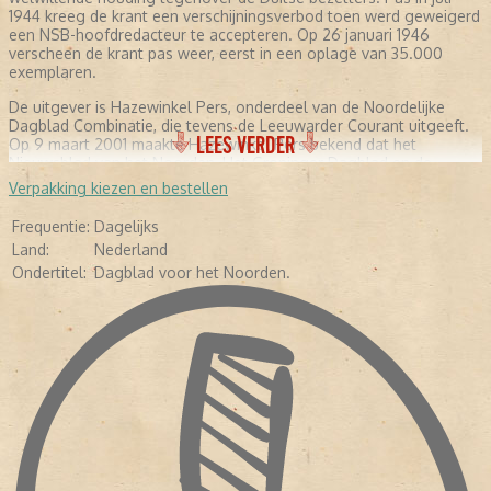
1944 kreeg de krant een verschijningsverbod toen werd geweigerd
een NSB-hoofdredacteur te accepteren. Op 26 januari 1946
verscheen de krant pas weer, eerst in een oplage van 35.000
exemplaren.
De uitgever is Hazewinkel Pers, onderdeel van de Noordelijke
Dagblad Combinatie, die tevens de Leeuwarder Courant uitgeeft.
LEES VERDER
Op 9 maart 2001 maakte Hazewinkel Pers bekend dat het
Nieuwsblad van het Noorden, Het Groninger Dagblad en de
Drentse Courant worden samengevoegd tot één ochtendblad. Op
Verpakking kiezen en bestellen
1 april 2002 verschijnt de nieuwe krant voor het eerst onder de
naam Dagblad van het Noorden
Frequentie:
Dagelijks
Land:
Nederland
Ondertitel:
Dagblad voor het Noorden.