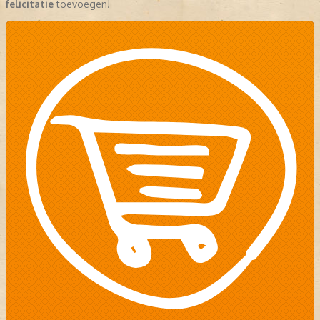
felicitatie
toevoegen!