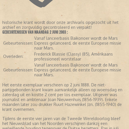
historische krant wordt door onze archivaris opgezocht uit het
archief en zorgvuldig gecontroleerd en verpakt!
GEBEURTENISSEN VAN MAANDAG 2 JUNI 2003 :
Vanaf lanceerbasis Baikonoer wordt de Mars
Gebeurtenissen:
Express gelanceerd, de eerste Europese missie
naar Mars.
Frederick Blassie (Classy) (85), Amerikaans
Overleden:
professioneel worstelaar
Vanaf lanceerbasis Bajkonoer wordt de Mars
Gebeurtenissen:
Express gelanceerd, de eerste Europese missie
naar Mars.
Het eerste exemplaar verscheen op 2 juni 1888. De niet-
partijgebonden krant kwam aanvankelijk alleen op woensdag en
zaterdag uit en kostte 2 cent per los exemplaar. Uitgever was
journalist en ambtenaar Joan Nieuwenhuis (1856-1939). Enkele
maanden later zou drukker Ruurt Hazewinkel Jzn. (1855-1940) de
krant overnemen.
Tijdens de eerste vier jaren van de Tweede Wereldoorlog bleef
het Nieuwsblad van het Noorden verschijnen dankzij een
welwillende houding tegenover de Duitse bezetters. Pas in juli