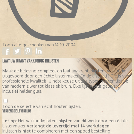
Toon alle geschenken van 14-10-2004
LAAT UW KRANT VAKKUNDIG INLIJSTEN
Maak de beleving compleet en laat uw krant inlijsten. Vakkundig
uitgevoerd door een échte lijstenmaker. En de lijst zelf? Die is van
professionele kwaliteit. U hebt keuze uit zes typen houten lijsten:
van modern zilver tot klassiek bruin. Elke lijst wordt geleverd
inclusief helder glas.
Toon de selectie van echt houten lijsten.
VERLENGDE LEVERTIJD!
Let op:
Het vakkundig laten inlijsten van dit werk door een échte
lijstenmaker
verlengt de levertijd met 14 werkdagen
.
Inlijsten is
niet
te combineren met een spoed bestelling.