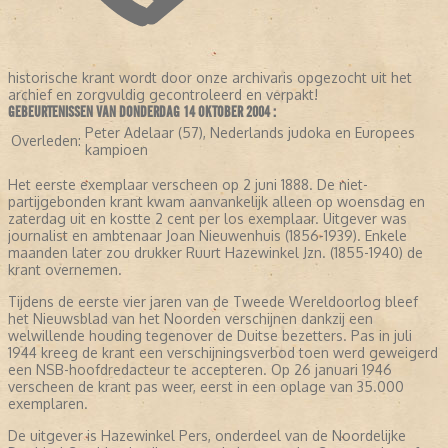
historische krant wordt door onze archivaris opgezocht uit het
archief en zorgvuldig gecontroleerd en verpakt!
GEBEURTENISSEN VAN DONDERDAG 14 OKTOBER 2004 :
Peter Adelaar (57), Nederlands judoka en Europees
Overleden:
kampioen
Het eerste exemplaar verscheen op 2 juni 1888. De niet-
partijgebonden krant kwam aanvankelijk alleen op woensdag en
zaterdag uit en kostte 2 cent per los exemplaar. Uitgever was
journalist en ambtenaar Joan Nieuwenhuis (1856-1939). Enkele
maanden later zou drukker Ruurt Hazewinkel Jzn. (1855-1940) de
krant overnemen.
Tijdens de eerste vier jaren van de Tweede Wereldoorlog bleef
het Nieuwsblad van het Noorden verschijnen dankzij een
welwillende houding tegenover de Duitse bezetters. Pas in juli
1944 kreeg de krant een verschijningsverbod toen werd geweigerd
een NSB-hoofdredacteur te accepteren. Op 26 januari 1946
verscheen de krant pas weer, eerst in een oplage van 35.000
exemplaren.
De uitgever is Hazewinkel Pers, onderdeel van de Noordelijke