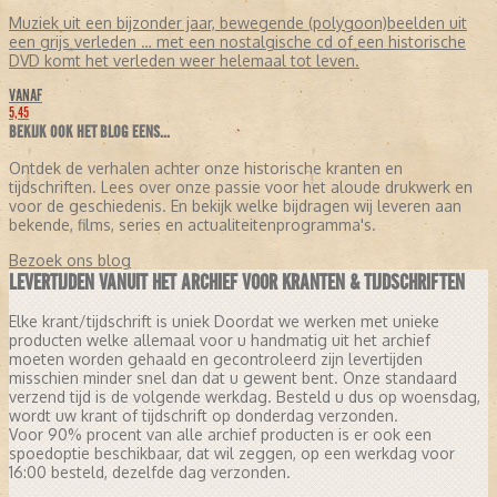
Muziek uit een bijzonder jaar, bewegende (polygoon)beelden uit
een grijs verleden … met een nostalgische cd of een historische
DVD komt het verleden weer helemaal tot leven.
VANAF
5,45
BEKIJK OOK HET BLOG EENS...
Ontdek de verhalen achter onze historische kranten en
tijdschriften. Lees over onze passie voor het aloude drukwerk en
voor de geschiedenis. En bekijk welke bijdragen wij leveren aan
bekende, films, series en actualiteitenprogramma's.
Bezoek ons blog
LEVERTIJDEN VANUIT HET ARCHIEF VOOR KRANTEN & TIJDSCHRIFTEN
Elke krant/tijdschrift is uniek Doordat we werken met unieke
producten welke allemaal voor u handmatig uit het archief
moeten worden gehaald en gecontroleerd zijn levertijden
misschien minder snel dan dat u gewent bent. Onze standaard
verzend tijd is de volgende werkdag. Besteld u dus op woensdag,
wordt uw krant of tijdschrift op donderdag verzonden.
Voor 90% procent van alle archief producten is er ook een
spoedoptie beschikbaar, dat wil zeggen, op een werkdag voor
16:00 besteld, dezelfde dag verzonden.