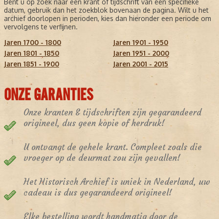
Bent u op zoek naar een krant of tijdschrift van een specifieke
datum, gebruik dan het zoekblok bovenaan de pagina. Wilt u het
archief doorlopen in perioden, kies dan hieronder een periode om
vervolgens te verfijnen.
Jaren 1700 - 1800
Jaren 1901 - 1950
Jaren 1801 - 1850
Jaren 1951 - 2000
Jaren 1851 - 1900
Jaren 2001 - 2015
ONZE GARANTIES
Onze kranten & tijdschriften zijn gegarandeerd
origineel, dus geen kopie of herdruk!
U ontvangt de gehele krant. Compleet zoals die
vroeger op de deurmat zou zijn gevallen!
Het Historisch Archief is uniek in Nederland, uw
cadeau is dus gegarandeerd origineel!
Elke bestelling wordt handmatig door de