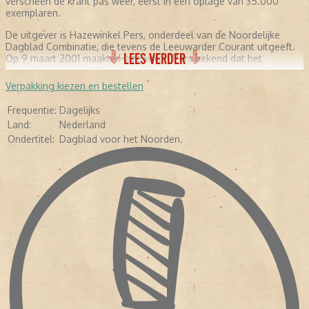
verscheen de krant pas weer, eerst in een oplage van 35.000
exemplaren.
De uitgever is Hazewinkel Pers, onderdeel van de Noordelijke
Dagblad Combinatie, die tevens de Leeuwarder Courant uitgeeft.
LEES VERDER
Op 9 maart 2001 maakte Hazewinkel Pers bekend dat het
Nieuwsblad van het Noorden, Het Groninger Dagblad en de
Drentse Courant worden samengevoegd tot één ochtendblad. Op
Verpakking kiezen en bestellen
1 april 2002 verschijnt de nieuwe krant voor het eerst onder de
naam Dagblad van het Noorden
Frequentie:
Dagelijks
Land:
Nederland
Ondertitel:
Dagblad voor het Noorden.