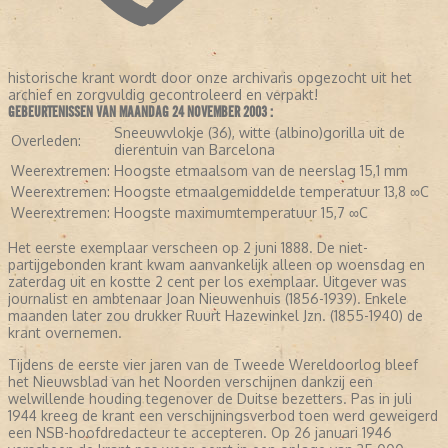
historische krant wordt door onze archivaris opgezocht uit het
archief en zorgvuldig gecontroleerd en verpakt!
GEBEURTENISSEN VAN MAANDAG 24 NOVEMBER 2003 :
Sneeuwvlokje (36), witte (albino)gorilla uit de
Overleden:
dierentuin van Barcelona
Weerextremen:
Hoogste etmaalsom van de neerslag 15,1 mm
Weerextremen:
Hoogste etmaalgemiddelde temperatuur 13,8 ∞C
Weerextremen:
Hoogste maximumtemperatuur 15,7 ∞C
Het eerste exemplaar verscheen op 2 juni 1888. De niet-
partijgebonden krant kwam aanvankelijk alleen op woensdag en
zaterdag uit en kostte 2 cent per los exemplaar. Uitgever was
journalist en ambtenaar Joan Nieuwenhuis (1856-1939). Enkele
maanden later zou drukker Ruurt Hazewinkel Jzn. (1855-1940) de
krant overnemen.
Tijdens de eerste vier jaren van de Tweede Wereldoorlog bleef
het Nieuwsblad van het Noorden verschijnen dankzij een
welwillende houding tegenover de Duitse bezetters. Pas in juli
1944 kreeg de krant een verschijningsverbod toen werd geweigerd
een NSB-hoofdredacteur te accepteren. Op 26 januari 1946