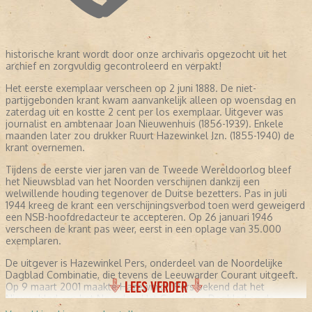
historische krant wordt door onze archivaris opgezocht uit het
archief en zorgvuldig gecontroleerd en verpakt!
Het eerste exemplaar verscheen op 2 juni 1888. De niet-
partijgebonden krant kwam aanvankelijk alleen op woensdag en
zaterdag uit en kostte 2 cent per los exemplaar. Uitgever was
journalist en ambtenaar Joan Nieuwenhuis (1856-1939). Enkele
maanden later zou drukker Ruurt Hazewinkel Jzn. (1855-1940) de
krant overnemen.
Tijdens de eerste vier jaren van de Tweede Wereldoorlog bleef
het Nieuwsblad van het Noorden verschijnen dankzij een
welwillende houding tegenover de Duitse bezetters. Pas in juli
1944 kreeg de krant een verschijningsverbod toen werd geweigerd
een NSB-hoofdredacteur te accepteren. Op 26 januari 1946
verscheen de krant pas weer, eerst in een oplage van 35.000
exemplaren.
De uitgever is Hazewinkel Pers, onderdeel van de Noordelijke
Dagblad Combinatie, die tevens de Leeuwarder Courant uitgeeft.
LEES VERDER
Op 9 maart 2001 maakte Hazewinkel Pers bekend dat het
Nieuwsblad van het Noorden, Het Groninger Dagblad en de
Drentse Courant worden samengevoegd tot één ochtendblad. Op