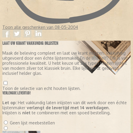
Toon alle geschenken van 08-05-2004
LAAT UW KRANT VAKKUNDIG INLIJSTEN
Maak de beleving compleet en laat uw krant inlijsten. Vakkundig
uitgevoerd door een échte lijstenmaker. En de lijst zelf? Die is van
professionele kwaliteit. U hebt keuze uit zes typen houten lijsten:
van modern zilver tot klassiek bruin. Elke lijst wordt geleverd
inclusief helder glas.
Toon de selectie van echt houten lijsten.
VERLENGDE LEVERTIJD!
Let op:
Het vakkundig laten inlijsten van dit werk door een échte
lijstenmaker
verlengt de levertijd met 14 werkdagen
.
Inlijsten is
niet
te combineren met een spoed bestelling.
Geen lijst meebestellen