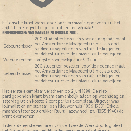
historische krant wordt door onze archivaris opgezocht uit het
archief en zorgvuldig gecontroleerd en verpakt!
GEBEURTENISSEN VAN MAANDAG 28 FEBRUARI 2005 :
200 Studenten bezetten voor de negende maal
het Amsterdamse Maagdenhuis met als doel
Gebeurtenissen:
studieduurbeperkingen van tafel te krijgen en
medebestuur over de universiteit te verkrijgen.
Weerextremen:
Langste zonneschijnduur 9,9 uur
200 studenten bezetten voor de negende maal
het Amsterdamse Maagdenhuis met als doel
Gebeurtenissen:
studieduurbeperkingen van tafel te krijgen en
medebestuur over de universiteit te verkrijgen.
Het eerste exemplaar verscheen op 2 juni 1888. De niet-
partijgebonden krant kwam aanvankelijk alleen op woensdag en
zaterdag uit en kostte 2 cent per los exemplaar. Uitgever was
journalist en ambtenaar Joan Nieuwenhuis (1856-1939). Enkele
maanden later zou drukker Ruurt Hazewinkel Jzn. (1855-1940) de
krant overnemen.
Tijdens de eerste vier jaren van de Tweede Wereldoorlog bleef
het Nieuwsblad van het Noorden verschijnen dankzij een