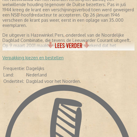
welwillende houding tegenover de Duitse bezetters. Pas in juli
1944 kreeg de krant een verschijningsverbod toen werd geweigerd
een NSB-hoofdredacteur te accepteren. Op 26 januari 1946
verscheen de krant pas weer, eerst in een oplage van 35.000
exemplaren.
De uitgever is Hazewinkel Pers, onderdeel van de Noordelijke
Dagblad Combinatie, die tevens de Leeuwarder Courant uitgeeft.
LEES VERDER
Op 9 maart 2001 maakte Hazewinkel Pers bekend dat het
Nieuwsblad van het Noorden, Het Groninger Dagblad en de
Drentse Courant worden samengevoegd tot één ochtendblad. Op
Verpakking kiezen en bestellen
1 april 2002 verschijnt de nieuwe krant voor het eerst onder de
naam Dagblad van het Noorden
Frequentie:
Dagelijks
Land:
Nederland
Ondertitel:
Dagblad voor het Noorden.