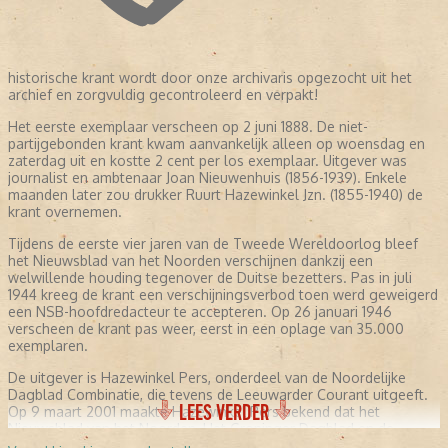
historische krant wordt door onze archivaris opgezocht uit het
archief en zorgvuldig gecontroleerd en verpakt!
Het eerste exemplaar verscheen op 2 juni 1888. De niet-
partijgebonden krant kwam aanvankelijk alleen op woensdag en
zaterdag uit en kostte 2 cent per los exemplaar. Uitgever was
journalist en ambtenaar Joan Nieuwenhuis (1856-1939). Enkele
maanden later zou drukker Ruurt Hazewinkel Jzn. (1855-1940) de
krant overnemen.
Tijdens de eerste vier jaren van de Tweede Wereldoorlog bleef
het Nieuwsblad van het Noorden verschijnen dankzij een
welwillende houding tegenover de Duitse bezetters. Pas in juli
1944 kreeg de krant een verschijningsverbod toen werd geweigerd
een NSB-hoofdredacteur te accepteren. Op 26 januari 1946
verscheen de krant pas weer, eerst in een oplage van 35.000
exemplaren.
De uitgever is Hazewinkel Pers, onderdeel van de Noordelijke
Dagblad Combinatie, die tevens de Leeuwarder Courant uitgeeft.
LEES VERDER
Op 9 maart 2001 maakte Hazewinkel Pers bekend dat het
Nieuwsblad van het Noorden, Het Groninger Dagblad en de
Drentse Courant worden samengevoegd tot één ochtendblad. Op