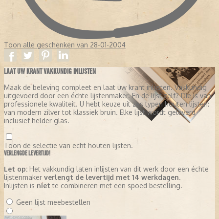
Toon alle geschenken van 28-01-2004
LAAT UW KRANT VAKKUNDIG INLIJSTEN
Maak de beleving compleet en laat uw krant inlijsten. Vakkundig
uitgevoerd door een échte lijstenmaker. En de lijst zelf? Die is van
professionele kwaliteit. U hebt keuze uit zes typen houten lijsten:
van modern zilver tot klassiek bruin. Elke lijst wordt geleverd
inclusief helder glas.
Toon de selectie van echt houten lijsten.
VERLENGDE LEVERTIJD!
Let op:
Het vakkundig laten inlijsten van dit werk door een échte
lijstenmaker
verlengt de levertijd met 14 werkdagen
.
Inlijsten is
niet
te combineren met een spoed bestelling.
Geen lijst meebestellen