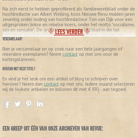
Na zich eerst te hebben geprofileerd als familieweekblad onder de
hoofdredactie van Albert Welling, koos Nieuwe Revu midden jaren
zeventig onder leiding van hoofdredacteur Ton van Dijk voor een
uitgesproken linkse en rebelse koers, onder het motto 'socialisme,
sex en sensatie'. De grootste rel waarbij het blad in die tijd
LEES VERDER
betrokken was betrof (in 1976) de versnippering - op last van
VERZAMELAAR?
uitgeverij VNU - van het kerstnummer. Daarin stonden fragmenten
van oude kersttoespraken van koningin Juliana afgedrukt,
Ben je verzamelaar en op zoek naar een hele jaargangen of
opgeluisterd met artistieke naaktfoto's van mannen en vrouwen. -
meerdere exemplaren? Neem
contact
op met ons voor de
In de jaren '80 werd Nieuwe Revu serieuzer van toon en begon het
kortingstarieven.
trekken te krijgen van een volwassen opinieweekblad. In juni 2008
maakte hoofdredacteur Altan Erdogan bekend dat het blad met
BEKEND MET DEZE TITEL?
ingang van week 27 weer 'Revu' zou gaan heten in plaats van
'Nieuwe Revu'. De 'e' uit de oorspronkelijke titel ('Revue') keerde
En vind je het leuk om een artikel of blog te schrijven over
echter niet terug. Op 1 juli 2008 is de naam Nieuwe Revu
hierover? Neem dan
contact
op met ons. Iedere maand selecteren
daadwerkelijk veranderd in Revu. Inmiddels is de titel, in het kader
wij de leukste artikelen en belonen dit met € 100,- aan tegoed.
van een restyling, weer veranderd naar 'Nieuwe Revu
EEN GREEP UIT ÉÉN VAN ONZE ARCHIEVEN VAN REVUE: