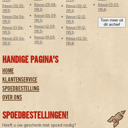
Revue (29-08-
Revue (13-03-
Revue (30-05-
Revue (05-12-
1953)
1954)
1953)
1953)
Revue (05-09-
Revue (06-06-
Revue (12-12-
Toon meer uit
1953)
1953)
1953)
dit archief
Revue (12-09-
Revue (13-06-
Revue (19-12-
1953)
1953)
1953)
Revue (19-09-
Revue (20-06-
Revue (02-01-
1953)
1953)
1954)
HANDIGE PAGINA'S
HOME
KLANTENSERVICE
SPOEDBESTELLING
OVER ONS
SPOEDBESTELLINGEN!
Heeft u uw geschenk met spoed nodig?