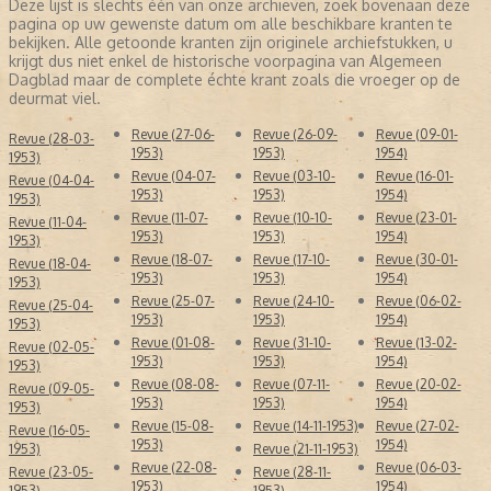
Deze lijst is slechts één van onze archieven, zoek bovenaan deze
pagina op uw gewenste datum om alle beschikbare kranten te
bekijken. Alle getoonde kranten zijn originele archiefstukken, u
krijgt dus niet enkel de historische voorpagina van Algemeen
Dagblad maar de complete échte krant zoals die vroeger op de
deurmat viel.
Revue (27-06-
Revue (26-09-
Revue (09-01-
Revue (28-03-
1953)
1953)
1954)
1953)
Revue (04-07-
Revue (03-10-
Revue (16-01-
Revue (04-04-
1953)
1953)
1954)
1953)
Revue (11-07-
Revue (10-10-
Revue (23-01-
Revue (11-04-
1953)
1953)
1954)
1953)
Revue (18-07-
Revue (17-10-
Revue (30-01-
Revue (18-04-
1953)
1953)
1954)
1953)
Revue (25-07-
Revue (24-10-
Revue (06-02-
Revue (25-04-
1953)
1953)
1954)
1953)
Revue (01-08-
Revue (31-10-
Revue (13-02-
Revue (02-05-
1953)
1953)
1954)
1953)
Revue (08-08-
Revue (07-11-
Revue (20-02-
Revue (09-05-
1953)
1953)
1954)
1953)
Revue (15-08-
Revue (14-11-1953)
Revue (27-02-
Revue (16-05-
1953)
1954)
1953)
Revue (21-11-1953)
Revue (22-08-
Revue (06-03-
Revue (23-05-
Revue (28-11-
1953)
1954)
1953)
1953)