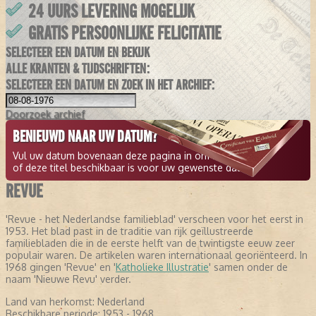
24 UURS LEVERING MOGELIJK
GRATIS PERSOONLIJKE FELICITATIE
SELECTEER EEN DATUM EN BEKIJK
ALLE KRANTEN & TIJDSCHRIFTEN:
SELECTEER EEN DATUM EN ZOEK IN HET ARCHIEF:
Doorzoek
archief
BENIEUWD NAAR UW DATUM?
Vul uw datum bovenaan deze pagina in om te zien
of deze titel beschikbaar is voor uw gewenste datum.
REVUE
'Revue - het Nederlandse familieblad' verscheen voor het eerst in
1953. Het blad past in de traditie van rijk geïllustreerde
familiebladen die in de eerste helft van de twintigste eeuw zeer
populair waren. De artikelen waren internationaal georiënteerd. In
1968 gingen 'Revue' en '
Katholieke Illustratie
' samen onder de
naam 'Nieuwe Revu' verder.
Land van herkomst:
Nederland
Beschikbare periode:
1953 - 1968