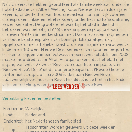
Na zich eerst te hebben geprofileerd als familieweekblad onder de
hoofdredactie van Albert Welling, koos Nieuwe Revu midden jaren
zeventig onder leiding van hoofdredacteur Ton van Dijk voor een
uitgesproken linkse en rebelse koers, onder het motto 'socialisme,
sex en sensatie'. De grootste rel waarbij het blad in die tijd
betrokken was betrof (in 1976) de versnippering - op last van
uitgeverij VNU - van het kerstnummer. Daarin stonden fragmenten
van oude kersttoespraken van koningin Juliana afgedrukt,
opgeluisterd met artistieke naaktfoto's van mannen en vrouwen. -
In de jaren '80 werd Nieuwe Revu serieuzer van toon en begon het
trekken te krijgen van een volwassen opinieweekblad. In juni 2008
maakte hoofdredacteur Altan Erdogan bekend dat het blad met
ingang van week 27 weer 'Revu' zou gaan heten in plaats van
'Nieuwe Revu'. De 'e' uit de oorspronkelijke titel ('Revue') keerde
echter niet terug. Op 1 juli 2008 is de naam Nieuwe Revu
daadwerkelijk veranderd in Revu. Inmiddels is de titel, in het kader
van een restyling, weer veranderd naar 'Nieuwe Revu
LEES VERDER
Verpakking kiezen en bestellen
Frequentie:
Wekelijks
Land:
Nederland
Ondertitel:
het Nederlandsch familieblad
Tijdschriften worden geleverd uit deze week en
Let op: