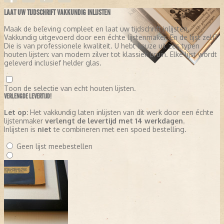
LAAT UW TIJDSCHRIFT VAKKUNDIG INLIJSTEN
Maak de beleving compleet en laat uw tijdschrift inlijsten.
Vakkundig uitgevoerd door een échte lijstenmaker. En de lijst zelf?
Die is van professionele kwaliteit. U hebt keuze uit zes typen
houten lijsten: van modern zilver tot klassiek bruin. Elke lijst wordt
geleverd inclusief helder glas.
Toon de selectie van echt houten lijsten.
VERLENGDE LEVERTIJD!
Let op:
Het vakkundig laten inlijsten van dit werk door een échte
lijstenmaker
verlengt de levertijd met 14 werkdagen
.
Inlijsten is
niet
te combineren met een spoed bestelling.
Geen lijst meebestellen