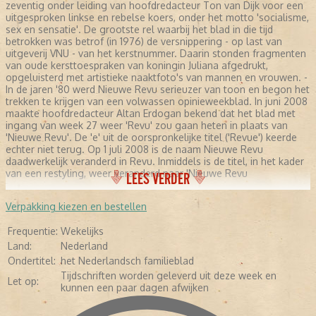
zeventig onder leiding van hoofdredacteur Ton van Dijk voor een
uitgesproken linkse en rebelse koers, onder het motto 'socialisme,
sex en sensatie'. De grootste rel waarbij het blad in die tijd
betrokken was betrof (in 1976) de versnippering - op last van
uitgeverij VNU - van het kerstnummer. Daarin stonden fragmenten
van oude kersttoespraken van koningin Juliana afgedrukt,
opgeluisterd met artistieke naaktfoto's van mannen en vrouwen. -
In de jaren '80 werd Nieuwe Revu serieuzer van toon en begon het
trekken te krijgen van een volwassen opinieweekblad. In juni 2008
maakte hoofdredacteur Altan Erdogan bekend dat het blad met
ingang van week 27 weer 'Revu' zou gaan heten in plaats van
'Nieuwe Revu'. De 'e' uit de oorspronkelijke titel ('Revue') keerde
echter niet terug. Op 1 juli 2008 is de naam Nieuwe Revu
daadwerkelijk veranderd in Revu. Inmiddels is de titel, in het kader
van een restyling, weer veranderd naar 'Nieuwe Revu
LEES VERDER
Verpakking kiezen en bestellen
Frequentie:
Wekelijks
Land:
Nederland
Ondertitel:
het Nederlandsch familieblad
Tijdschriften worden geleverd uit deze week en
Let op:
kunnen een paar dagen afwijken