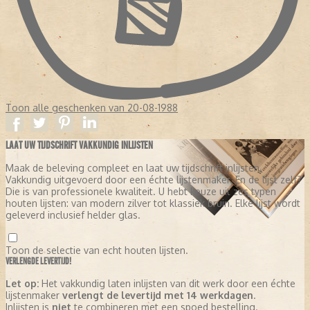
Toon alle geschenken van 20-08-1988
LAAT UW TIJDSCHRIFT VAKKUNDIG INLIJSTEN
Maak de beleving compleet en laat uw tijdschrift inlijsten.
Vakkundig uitgevoerd door een échte lijstenmaker. En de lijst zelf?
Die is van professionele kwaliteit. U hebt keuze uit zes typen
houten lijsten: van modern zilver tot klassiek bruin. Elke lijst wordt
geleverd inclusief helder glas.
Toon de selectie van echt houten lijsten.
VERLENGDE LEVERTIJD!
Let op:
Het vakkundig laten inlijsten van dit werk door een échte
lijstenmaker
verlengt de levertijd met 14 werkdagen
.
Inlijsten is
niet
te combineren met een spoed bestelling.