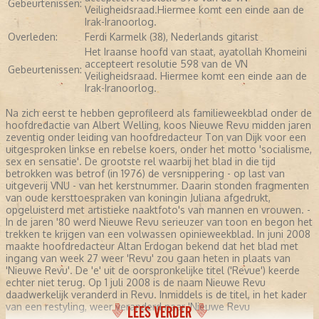
Gebeurtenissen:
Veiligheidsraad.Hiermee komt een einde aan de
Irak-Iranoorlog.
Overleden:
Ferdi Karmelk (38), Nederlands gitarist
Het Iraanse hoofd van staat, ayatollah Khomeini
accepteert resolutie 598 van de VN
Gebeurtenissen:
Veiligheidsraad. Hiermee komt een einde aan de
Irak-Iranoorlog.
Na zich eerst te hebben geprofileerd als familieweekblad onder de
hoofdredactie van Albert Welling, koos Nieuwe Revu midden jaren
zeventig onder leiding van hoofdredacteur Ton van Dijk voor een
uitgesproken linkse en rebelse koers, onder het motto 'socialisme,
sex en sensatie'. De grootste rel waarbij het blad in die tijd
betrokken was betrof (in 1976) de versnippering - op last van
uitgeverij VNU - van het kerstnummer. Daarin stonden fragmenten
van oude kersttoespraken van koningin Juliana afgedrukt,
opgeluisterd met artistieke naaktfoto's van mannen en vrouwen. -
In de jaren '80 werd Nieuwe Revu serieuzer van toon en begon het
trekken te krijgen van een volwassen opinieweekblad. In juni 2008
maakte hoofdredacteur Altan Erdogan bekend dat het blad met
ingang van week 27 weer 'Revu' zou gaan heten in plaats van
'Nieuwe Revu'. De 'e' uit de oorspronkelijke titel ('Revue') keerde
echter niet terug. Op 1 juli 2008 is de naam Nieuwe Revu
daadwerkelijk veranderd in Revu. Inmiddels is de titel, in het kader
van een restyling, weer veranderd naar 'Nieuwe Revu
LEES VERDER