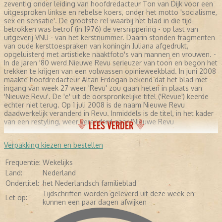
zeventig onder leiding van hoofdredacteur Ton van Dijk voor een
uitgesproken linkse en rebelse koers, onder het motto 'socialisme,
sex en sensatie'. De grootste rel waarbij het blad in die tijd
betrokken was betrof (in 1976) de versnippering - op last van
uitgeverij VNU - van het kerstnummer. Daarin stonden fragmenten
van oude kersttoespraken van koningin Juliana afgedrukt,
opgeluisterd met artistieke naaktfoto's van mannen en vrouwen. -
In de jaren '80 werd Nieuwe Revu serieuzer van toon en begon het
trekken te krijgen van een volwassen opinieweekblad. In juni 2008
maakte hoofdredacteur Altan Erdogan bekend dat het blad met
ingang van week 27 weer 'Revu' zou gaan heten in plaats van
'Nieuwe Revu'. De 'e' uit de oorspronkelijke titel ('Revue') keerde
echter niet terug. Op 1 juli 2008 is de naam Nieuwe Revu
daadwerkelijk veranderd in Revu. Inmiddels is de titel, in het kader
van een restyling, weer veranderd naar 'Nieuwe Revu
LEES VERDER
Verpakking kiezen en bestellen
Frequentie:
Wekelijks
Land:
Nederland
Ondertitel:
het Nederlandsch familieblad
Tijdschriften worden geleverd uit deze week en
Let op:
kunnen een paar dagen afwijken