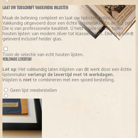
LAAT UW TIJDSCHRIFT VAKKUNDIG INLIJSTEN
Maak de beleving compleet en laat uw tijdschrift inlijsten.
Vakkundig uitgevoerd door een échte lijstenmaker. En de lijst zelf?
Die is van professionele kwaliteit. U hebt keuze uit zes typen
houten lijsten: van modern zilver tot klassiek bruin. Elke lijst wordt
geleverd inclusief helder glas.
Toon de selectie van echt houten lijsten.
VERLENGDE LEVERTIJD!
Let op:
Het vakkundig laten inlijsten van dit werk door een échte
lijstenmaker
verlengt de levertijd met 14 werkdagen
.
Inlijsten is
niet
te combineren met een spoed bestelling.
Geen lijst meebestellen