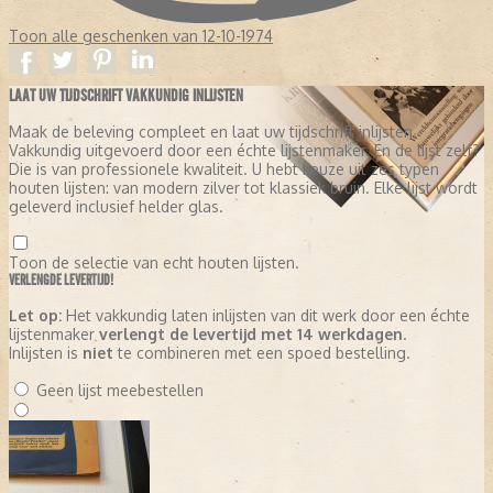
Toon alle geschenken van 12-10-1974
LAAT UW TIJDSCHRIFT VAKKUNDIG INLIJSTEN
Maak de beleving compleet en laat uw tijdschrift inlijsten.
Vakkundig uitgevoerd door een échte lijstenmaker. En de lijst zelf?
Die is van professionele kwaliteit. U hebt keuze uit zes typen
houten lijsten: van modern zilver tot klassiek bruin. Elke lijst wordt
geleverd inclusief helder glas.
Toon de selectie van echt houten lijsten.
VERLENGDE LEVERTIJD!
Let op:
Het vakkundig laten inlijsten van dit werk door een échte
lijstenmaker
verlengt de levertijd met 14 werkdagen
.
Inlijsten is
niet
te combineren met een spoed bestelling.
Geen lijst meebestellen