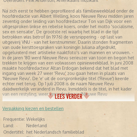
Overleden:
Pink Anderson, Amerikaans muzikant
Na zich eerst te hebben geprofileerd als familieweekblad onder de
hoofdredactie van Albert Welling, koos Nieuwe Revu midden jaren
zeventig onder leiding van hoofdredacteur Ton van Dijk voor een
uitgesproken linkse en rebelse koers, onder het motto 'socialisme,
sex en sensatie'. De grootste rel waarbij het blad in die tijd
betrokken was betrof (in 1976) de versnippering - op last van
uitgeverij VNU - van het kerstnummer. Daarin stonden fragmenten
van oude kersttoespraken van koningin Juliana afgedrukt,
opgeluisterd met artistieke naaktfoto's van mannen en vrouwen. -
In de jaren '80 werd Nieuwe Revu serieuzer van toon en begon het
trekken te krijgen van een volwassen opinieweekblad. In juni 2008
maakte hoofdredacteur Altan Erdogan bekend dat het blad met
ingang van week 27 weer 'Revu' zou gaan heten in plaats van
'Nieuwe Revu'. De 'e' uit de oorspronkelijke titel ('Revue') keerde
echter niet terug. Op 1 juli 2008 is de naam Nieuwe Revu
daadwerkelijk veranderd in Revu. Inmiddels is de titel, in het kader
van een restyling, weer veranderd naar 'Nieuwe Revu
LEES VERDER
Verpakking kiezen en bestellen
Frequentie:
Wekelijks
Land:
Nederland
Ondertitel:
het Nederlandsch familieblad