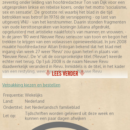
zeventig onder leiding van hoofdredacteur Ton van Dijk voor een
uitgesproken linkse en rebelse koers, onder het motto 'socialisme,
sex en sensatie'. De grootste rel waarbij het blad in die tijd
betrokken was betrof (in 1976) de versnippering - op last van
uitgeverij VNU - van het kerstnummer. Daarin stonden fragmenten
van oude kersttoespraken van koningin Juliana afgedrukt,
opgeluisterd met artistieke naaktfoto's van mannen en vrouwen. -
In de jaren '80 werd Nieuwe Revu serieuzer van toon en begon het
trekken te krijgen van een volwassen opinieweekblad. In juni 2008
maakte hoofdredacteur Altan Erdogan bekend dat het blad met
ingang van week 27 weer 'Revu' zou gaan heten in plaats van
'Nieuwe Revu'. De 'e' uit de oorspronkelijke titel ('Revue') keerde
echter niet terug. Op 1 juli 2008 is de naam Nieuwe Revu
daadwerkelijk veranderd in Revu. Inmiddels is de titel, in het kader
van een restyling, weer veranderd naar 'Nieuwe Revu
LEES VERDER
Verpakking kiezen en bestellen
Frequentie:
Wekelijks
Land:
Nederland
Ondertitel:
het Nederlandsch familieblad
Tijdschriften worden geleverd uit deze week en
Let op:
kunnen een paar dagen afwijken