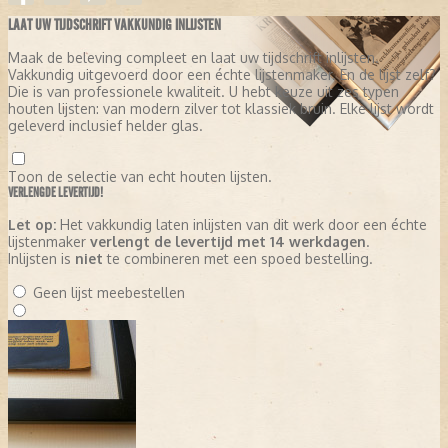
LAAT UW TIJDSCHRIFT VAKKUNDIG INLIJSTEN
Maak de beleving compleet en laat uw tijdschrift inlijsten.
Vakkundig uitgevoerd door een échte lijstenmaker. En de lijst zelf?
Die is van professionele kwaliteit. U hebt keuze uit zes typen
houten lijsten: van modern zilver tot klassiek bruin. Elke lijst wordt
geleverd inclusief helder glas.
Toon de selectie van echt houten lijsten.
VERLENGDE LEVERTIJD!
Let op:
Het vakkundig laten inlijsten van dit werk door een échte
lijstenmaker
verlengt de levertijd met 14 werkdagen
.
Inlijsten is
niet
te combineren met een spoed bestelling.
Geen lijst meebestellen