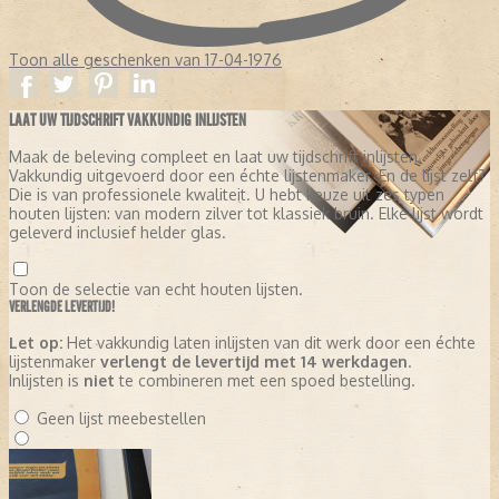
Toon alle geschenken van 17-04-1976
LAAT UW TIJDSCHRIFT VAKKUNDIG INLIJSTEN
Maak de beleving compleet en laat uw tijdschrift inlijsten.
Vakkundig uitgevoerd door een échte lijstenmaker. En de lijst zelf?
Die is van professionele kwaliteit. U hebt keuze uit zes typen
houten lijsten: van modern zilver tot klassiek bruin. Elke lijst wordt
geleverd inclusief helder glas.
Toon de selectie van echt houten lijsten.
VERLENGDE LEVERTIJD!
Let op:
Het vakkundig laten inlijsten van dit werk door een échte
lijstenmaker
verlengt de levertijd met 14 werkdagen
.
Inlijsten is
niet
te combineren met een spoed bestelling.
Geen lijst meebestellen