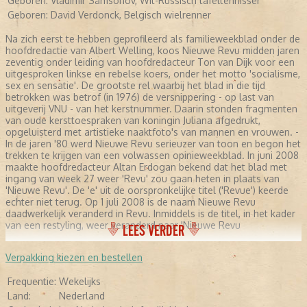
Geboren:
Vladimir Samsonov, Wit-Russisch tafeltennisser
Geboren:
David Verdonck, Belgisch wielrenner
Na zich eerst te hebben geprofileerd als familieweekblad onder de
hoofdredactie van Albert Welling, koos Nieuwe Revu midden jaren
zeventig onder leiding van hoofdredacteur Ton van Dijk voor een
uitgesproken linkse en rebelse koers, onder het motto 'socialisme,
sex en sensatie'. De grootste rel waarbij het blad in die tijd
betrokken was betrof (in 1976) de versnippering - op last van
uitgeverij VNU - van het kerstnummer. Daarin stonden fragmenten
van oude kersttoespraken van koningin Juliana afgedrukt,
opgeluisterd met artistieke naaktfoto's van mannen en vrouwen. -
In de jaren '80 werd Nieuwe Revu serieuzer van toon en begon het
trekken te krijgen van een volwassen opinieweekblad. In juni 2008
maakte hoofdredacteur Altan Erdogan bekend dat het blad met
ingang van week 27 weer 'Revu' zou gaan heten in plaats van
'Nieuwe Revu'. De 'e' uit de oorspronkelijke titel ('Revue') keerde
echter niet terug. Op 1 juli 2008 is de naam Nieuwe Revu
daadwerkelijk veranderd in Revu. Inmiddels is de titel, in het kader
van een restyling, weer veranderd naar 'Nieuwe Revu
LEES VERDER
Verpakking kiezen en bestellen
Frequentie:
Wekelijks
Land:
Nederland