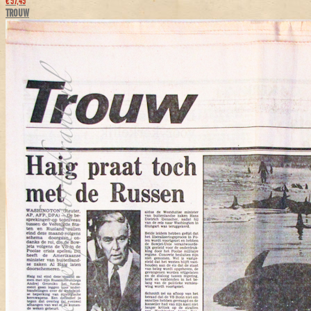
€ 57,45
TROUW