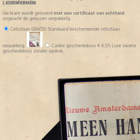
2. GESCHENKVERPAKKING
Uw krant wordt geleverd
met een certificaat van echtheid
ongeacht de gekozen verpakking.
Cellofaan
GRATIS
Standaard beschermende cellofaan
verpakking.
Caribic geschenkdoos
€ 6,55
Luxe zwarte
geschenkdoos zonder opdruk.