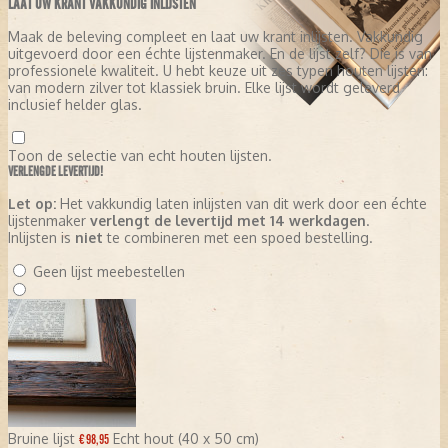
LAAT UW KRANT VAKKUNDIG INLIJSTEN
Maak de beleving compleet en laat uw krant inlijsten. Vakkundig
uitgevoerd door een échte lijstenmaker. En de lijst zelf? Die is van
professionele kwaliteit. U hebt keuze uit zes typen houten lijsten:
van modern zilver tot klassiek bruin. Elke lijst wordt geleverd
inclusief helder glas.
Toon de selectie van echt houten lijsten.
VERLENGDE LEVERTIJD!
Let op:
Het vakkundig laten inlijsten van dit werk door een échte
lijstenmaker
verlengt de levertijd met 14 werkdagen
.
Inlijsten is
niet
te combineren met een spoed bestelling.
Geen lijst meebestellen
Bruine lijst
Echt hout (40 x 50 cm)
€ 98,95