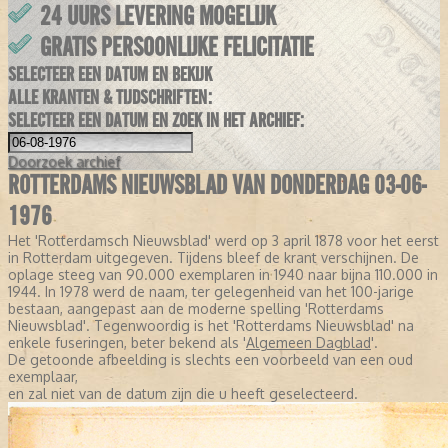
24 UURS LEVERING MOGELIJK
GRATIS PERSOONLIJKE FELICITATIE
SELECTEER EEN DATUM EN BEKIJK
ALLE KRANTEN & TIJDSCHRIFTEN:
SELECTEER EEN DATUM EN ZOEK IN HET ARCHIEF:
Doorzoek
archief
ROTTERDAMS NIEUWSBLAD VAN DONDERDAG 03-06-
1976
Het 'Rotterdamsch Nieuwsblad' werd op 3 april 1878 voor het eerst
in Rotterdam uitgegeven. Tijdens bleef de krant verschijnen. De
oplage steeg van 90.000 exemplaren in 1940 naar bijna 110.000 in
1944. In 1978 werd de naam, ter gelegenheid van het 100-jarige
bestaan, aangepast aan de moderne spelling 'Rotterdams
Nieuwsblad'. Tegenwoordig is het 'Rotterdams Nieuwsblad' na
enkele fuseringen, beter bekend als '
Algemeen Dagblad
'.
De getoonde afbeelding is slechts een voorbeeld van een oud
exemplaar,
en zal niet van de datum zijn die u heeft geselecteerd.