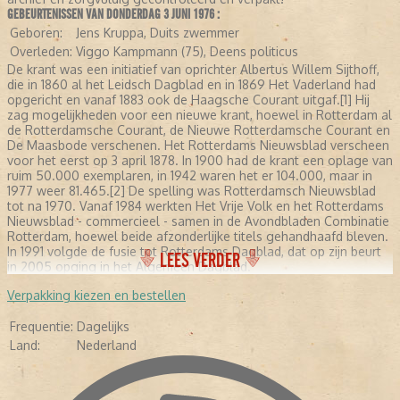
GEBEURTENISSEN VAN DONDERDAG 3 JUNI 1976 :
Geboren:
Jens Kruppa, Duits zwemmer
Overleden:
Viggo Kampmann (75), Deens politicus
De krant was een initiatief van oprichter Albertus Willem Sijthoff,
die in 1860 al het Leidsch Dagblad en in 1869 Het Vaderland had
opgericht en vanaf 1883 ook de Haagsche Courant uitgaf.[1] Hij
zag mogelijkheden voor een nieuwe krant, hoewel in Rotterdam al
de Rotterdamsche Courant, de Nieuwe Rotterdamsche Courant en
De Maasbode verschenen. Het Rotterdams Nieuwsblad verscheen
voor het eerst op 3 april 1878. In 1900 had de krant een oplage van
ruim 50.000 exemplaren, in 1942 waren het er 104.000, maar in
1977 weer 81.465.[2] De spelling was Rotterdamsch Nieuwsblad
tot na 1970. Vanaf 1984 werkten Het Vrije Volk en het Rotterdams
Nieuwsblad - commercieel - samen in de Avondbladen Combinatie
Rotterdam, hoewel beide afzonderlijke titels gehandhaafd bleven.
In 1991 volgde de fusie tot Rotterdams Dagblad, dat op zijn beurt
LEES VERDER
in 2005 opging in het Algemeen Dagblad.
Verpakking kiezen en bestellen
Frequentie:
Dagelijks
Land:
Nederland