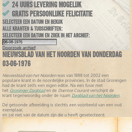
24 UURS LEVERING MOGELIJK
GRATIS PERSOONLIJKE FELICITATIE
SELECTEER EEN DATUM EN BEKIJK
ALLE KRANTEN & TIJDSCHRIFTEN:
SELECTEER EEN DATUM EN ZOEK IN HET ARCHIEF:
Doorzoek
archief
NIEUWSBLAD VAN HET NOORDEN VAN DONDERDAG
03-06-1976
Nieuwsblad van het Noorden
was van 1888 tot 2002 een
populaire krant in de noordelijke provincies. In de stad Groningen
had de krant zelfs een eigen editie. Na een fusie met
het
Groninger Dagblad
en de
Drentse Courant
verschijnt de
krant tegenwoordig onder de naam
Dagblad van het Noorden
.
De getoonde afbeelding is slechts een voorbeeld van een oud
exemplaar,
en zal niet van de datum zijn die u heeft geselecteerd.