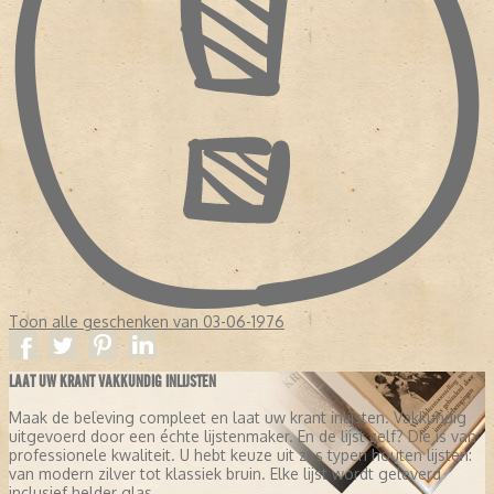
Toon alle geschenken van 03-06-1976
LAAT UW KRANT VAKKUNDIG INLIJSTEN
Maak de beleving compleet en laat uw krant inlijsten. Vakkundig
uitgevoerd door een échte lijstenmaker. En de lijst zelf? Die is van
professionele kwaliteit. U hebt keuze uit zes typen houten lijsten:
van modern zilver tot klassiek bruin. Elke lijst wordt geleverd
inclusief helder glas.