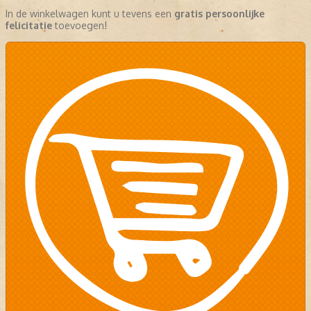
In de winkelwagen kunt u tevens een
gratis persoonlijke
felicitatie
toevoegen!