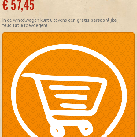
€ 57,45
In de winkelwagen kunt u tevens een
gratis persoonlijke
felicitatie
toevoegen!