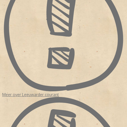
Digitaal Archief Op 24 oktober 2007 waren alle 255 jaargangen
(meer dan 795.000 pagina's) van de Leeuwarder Courant
gedigitaliseerd. Het online LC-archief is tot stand gebracht door
de Stichting Digitaal Archief Leeuwarder Courant (SDALC), een
samenwerking van de NDC Mediagroep en Tresoar. [bewerken]
Medewerkers of oud-medewerkers * Jetske Bilker * Laurens ten
Cate, hoofdredacteur (1969-1978) * Sikke Doele, kunstcriticus *
Jeroen Elshoff * Eddy Evenhuis, hoofdredacteur (1955-1983) *
Hylkje Goïnga * Guus Hellegers, kunstcriticus * Atte Jongstra,
recensent * Rely Jorritsma * Ebbing Kiestra * Haije Kramer,
schaakmedewerker * Rob Meines * Ruben L. Oppenheimer,
cartoonist * Coen Peppelenbos, literatuurcriticus * Durk van der
Ploeg, typograaf * Hylke Speerstra, hoofdredacteur * Theo
Steeman, striptekenaar * Bart Tammeling, columnist * Pieter
Terpstra * Rink van der Velde * Anne Wadman * Michaël Zeeman,
recensent
Meer over Leeuwarder courant