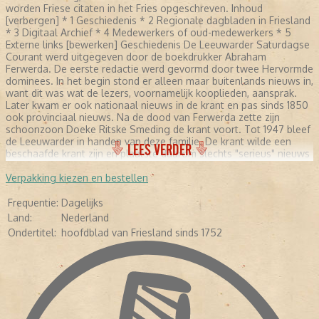
worden Friese citaten in het Fries opgeschreven. Inhoud
[verbergen] * 1 Geschiedenis * 2 Regionale dagbladen in Friesland
* 3 Digitaal Archief * 4 Medewerkers of oud-medewerkers * 5
Externe links [bewerken] Geschiedenis De Leeuwarder Saturdagse
Courant werd uitgegeven door de boekdrukker Abraham
Ferwerda. De eerste redactie werd gevormd door twee Hervormde
dominees. In het begin stond er alleen maar buitenlands nieuws in,
want dit was wat de lezers, voornamelijk kooplieden, aansprak.
Later kwam er ook nationaal nieuws in de krant en pas sinds 1850
ook provinciaal nieuws. Na de dood van Ferwerda zette zijn
schoonzoon Doeke Ritske Smeding de krant voort. Tot 1947 bleef
de Leeuwarder in handen van deze familie. De krant wilde een
LEES VERDER
beschaafde krant zijn en plaatste daarom slechts "serieus" nieuws
en was ook principieel tegen interviews. In 1893 kwam er een
nieuwe hoofdredacteur die ook zorgde voor andere genres in de
Verpakking kiezen en bestellen
krant, maar interviews bleven tot 1930 uit den boze. Daarna
verschenen er ook strips, reportages en verhalen over het
Frequentie:
Dagelijks
dagelijks leven. In de Tweede Wereldoorlog werd door de
Land:
Nederland
Duitsers een NSB-hoofdredacteur aangesteld. Na deze oorlog
Ondertitel:
hoofdblad van Friesland sinds 1752
groeide de krant uit tot een provinciale kwaliteitskrant. Per 1
november 1969 ging de uit het verzet voortgekomen Friese
Koerier op in de Leeuwarder Courant. [bewerken] Regionale
dagbladen in Friesland De Friezen verkeren in de positie dat lezers
kunnen kiezen uit twee regionale dagbladen, dit in tegenstelling
tot de meeste andere provincies in Nederland. Het andere
regionale dagblad in Friesland is het Friesch Dagblad. [bewerken]