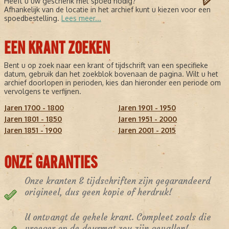
Heeft u uw geschenk met spoed nodig?
Afhankelijk van de locatie in het archief kunt u kiezen voor een
spoedbestelling.
Lees meer...
EEN KRANT ZOEKEN
Bent u op zoek naar een krant of tijdschrift van een specifieke
datum, gebruik dan het zoekblok bovenaan de pagina. Wilt u het
archief doorlopen in perioden, kies dan hieronder een periode om
vervolgens te verfijnen.
Jaren 1700 - 1800
Jaren 1901 - 1950
Jaren 1801 - 1850
Jaren 1951 - 2000
Jaren 1851 - 1900
Jaren 2001 - 2015
ONZE GARANTIES
Onze kranten & tijdschriften zijn gegarandeerd
origineel, dus geen kopie of herdruk!
U ontvangt de gehele krant. Compleet zoals die
vroeger op de deurmat zou zijn gevallen!