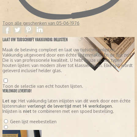
Toon alle geschenken van 05-06-1976
LAAT UW TIJDSCHRIFT VAKKUNDIG INLIJSTEN
Maak de beleving compleet en laat uw tijdschrift inlijsten.
Vakkundig uitgevoerd door een échte lijstenmaker. En de lijst zelf?
Die is van professionele kwaliteit. U hebt keuze uit zes typen
houten lijsten: van modern zilver tot klassiek bruin. Elke lijst wordt
geleverd inclusief helder glas.
Toon de selectie van echt houten lijsten.
VERLENGDE LEVERTIJD!
Let op:
Het vakkundig laten inlijsten van dit werk door een échte
lijstenmaker
verlengt de levertijd met 14 werkdagen
.
Inlijsten is
niet
te combineren met een spoed bestelling.
Geen lijst meebestellen