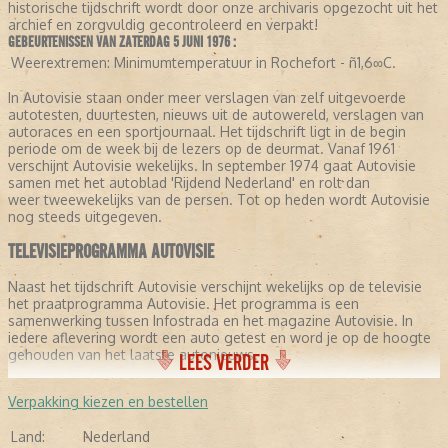
historische tijdschrift wordt door onze archivaris opgezocht uit het
archief en zorgvuldig gecontroleerd en verpakt!
GEBEURTENISSEN VAN ZATERDAG 5 JUNI 1976 :
Weerextremen:
Minimumtemperatuur in Rochefort - ñ1,6∞C.
In Autovisie staan onder meer verslagen van zelf uitgevoerde
autotesten, duurtesten, nieuws uit de autowereld, verslagen van
autoraces en een sportjournaal. Het tijdschrift ligt in de begin
periode om de week bij de lezers op de deurmat. Vanaf 1961
verschijnt Autovisie wekelijks. In september 1974 gaat Autovisie
samen met het autoblad 'Rijdend Nederland' en rolt dan
weer tweewekelijks van de persen. Tot op heden wordt Autovisie
nog steeds uitgegeven.
TELEVISIEPROGRAMMA AUTOVISIE
Naast het tijdschrift Autovisie verschijnt wekelijks op de televisie
het praatprogramma Autovisie. Het programma is een
samenwerking tussen Infostrada en het magazine Autovisie. In
iedere aflevering wordt een auto getest en word je op de hoogte
gehouden van het laatste autonieuws.
LEES VERDER
Verpakking kiezen en bestellen
Land:
Nederland