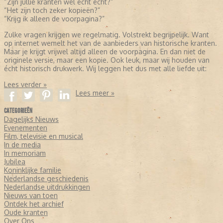
“Zijn jullie kranten wel écht echt?”
“Het zijn toch zeker kopieën?”
“Krijg ik alleen de voorpagina?”
Zulke vragen krijgen we regelmatig. Volstrekt begrijpelijk. Want
op internet wemelt het van de aanbieders van historische kranten.
Maar je krijgt vrijwel altijd alleen de voorpagina. En dan niet de
originele versie, maar een kopie. Ook leuk, maar wij houden van
écht historisch drukwerk. Wij leggen het dus met alle liefde uit:
Lees verder »
Lees meer »
CATEGORIEËN
Dagelijks Nieuws
Evenementen
Film, televisie en musical
In de media
In memoriam
Jubilea
Koninklijke familie
Nederlandse geschiedenis
Nederlandse uitdrukkingen
Nieuws van toen
Ontdek het archief
Oude kranten
Over Ons