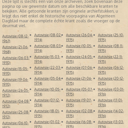
Deze lijst is slechts één van onze archieven, zoek bovenaan deze
pagina op uw gewenste datum om alle beschikbare kranten te
bekijken. Alle getoonde kranten zijn originele archiefstukken, u
krijgt dus niet enkel de historische voorpagina van Algemeen
Dagblad maar de complete échte krant zoals die vroeger op de
deurmat viel.
Autovisie (08-02-
Autovisie (26-04-
Autovisie (25-10-
Autovisie (08-12-
1974)
1975)
1975)
1967)
Autovisie (08-03-
Autovisie (10-05-
Autovisie (08-11-
Autovisie (21-06-
1974)
1975)
1975)
1968)
Autovisie (15-03-
Autovisie (24-05-
Autovisie (22-11-
Autovisie (06-03-
1974)
1975)
1975)
1970)
Autovisie (22-03-
Autovisie (07-06-
Autovisie (06-12-
Autovisie (15-05-
1974)
1975)
1975)
1970)
Autovisie (05-04-
Autovisie (21-06-
Autovisie (20-12-
Autovisie (19-06-
1974)
1975)
1975)
1970)
Autovisie (10-05-
Autovisie (05-07-
Autovisie (03-01-
Autovisie (26-05-
1974)
1975)
1976)
1972)
Autovisie (07-12-
Autovisie (19-07-
Autovisie (17-01-
Autovisie (04-08-
1974)
1975)
1976)
1972)
Autovisie (18-01-
Autovisie (02-08-
Autovisie (14-02-
Autovisie (25-08-
1975)
1975)
1976)
1972)
Autovisie (01-02-
Autovisie (16-08-
Autovisie (13-03-
Autovisie (06-10-
1975)
1975)
1976)
1972)