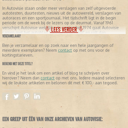
In Autovisie staan onder meer verslagen van zelf uitgevoerde
autotesten, duurtesten, nieuws uit de autowereld, verslagen van
autoraces en een sportjournaal. Het tijdschrift ligt in de begin
periode om de week bij de lezers op de deurmat. Vanaf 1961
verschijnt Autovisie wekelijks. In september 1974 gaat Autovisie
LEES VERDER
samen met het autoblad 'Rijdend Nederland' en rolt dan
VERZAMELAAR?
weer tweewekelijks van de persen. Tot op heden wordt Autovisie
nog steeds uitgegeven.
Ben je verzamelaar en op zoek naar een hele jaargangen of
meerdere exemplaren? Neem
contact
op met ons voor de
TELEVISIEPROGRAMMA AUTOVISIE
kortingstarieven.
Naast het tijdschrift Autovisie verschijnt wekelijks op de televisie
BEKEND MET DEZE TITEL?
het praatprogramma Autovisie. Het programma is een
samenwerking tussen Infostrada en het magazine Autovisie. In
En vind je het leuk om een artikel of blog te schrijven over
iedere aflevering wordt een auto getest en word je op de hoogte
hierover? Neem dan
contact
op met ons. Iedere maand selecteren
gehouden van het laatste autonieuws.
wij de leukste artikelen en belonen dit met € 100,- aan tegoed.
EEN GREEP UIT ÉÉN VAN ONZE ARCHIEVEN VAN AUTOVISIE: