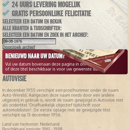
24 UURS LEVERING MOGELIJK
GRATIS PERSOONLIJKE FELICITATIE
SELECTEER EEN DATUM EN BEKIJK
ALLE KRANTEN & TIJDSCHRIFTEN:
SELECTEER EEN DATUM EN ZOEK IN HET ARCHIEF:
Doorzoek
archief
BENIEUWD NAAR UW DATUM?
Vul uw datum bovenaan deze pagina in om te zien
of deze titel beschikbaar is voor uw gewenste datum.
AUTOVISIE
In december 1955 verschijnt een proefnummer onder de naam
Auto-Wereld. Aangezien deze naam reeds door een andere
uitgeverij in gebruik is, wordt de naam gewijzigd in Autovisie met
als ondertitel 'Onafhankelijk objectief tijdschrift voor
automobilisten'. De eerste oplage met de gewijzigde titel
verschijnt op 13 december 1956.
Land van herkomst:
Nederland
Beschikbare periode:
1961 - 1998