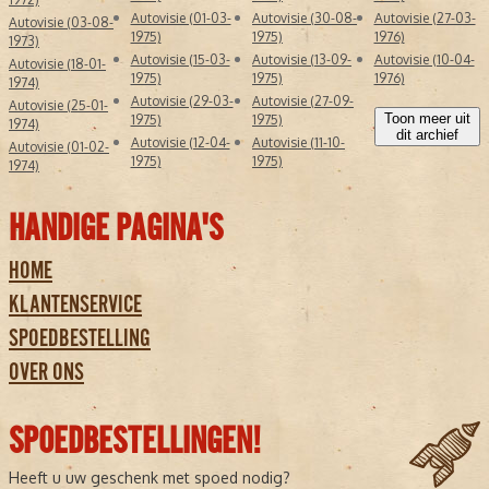
Autovisie (01-03-
Autovisie (30-08-
Autovisie (27-03-
Autovisie (03-08-
1975)
1975)
1976)
1973)
Autovisie (15-03-
Autovisie (13-09-
Autovisie (10-04-
Autovisie (18-01-
1975)
1975)
1976)
1974)
Autovisie (29-03-
Autovisie (27-09-
Autovisie (25-01-
Toon meer uit
1975)
1975)
1974)
dit archief
Autovisie (12-04-
Autovisie (11-10-
Autovisie (01-02-
1975)
1975)
1974)
HANDIGE PAGINA'S
HOME
KLANTENSERVICE
SPOEDBESTELLING
OVER ONS
SPOEDBESTELLINGEN!
Heeft u uw geschenk met spoed nodig?