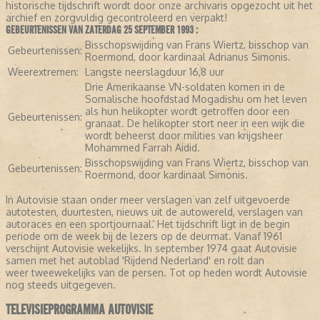
historische tijdschrift wordt door onze archivaris opgezocht uit het
archief en zorgvuldig gecontroleerd en verpakt!
GEBEURTENISSEN VAN ZATERDAG 25 SEPTEMBER 1993 :
Bisschopswijding van Frans Wiertz, bisschop van
Gebeurtenissen:
Roermond, door kardinaal Adrianus Simonis.
Weerextremen:
Langste neerslagduur 16,8 uur
Drie Amerikaanse VN-soldaten komen in de
Somalische hoofdstad Mogadishu om het leven
als hun helikopter wordt getroffen door een
Gebeurtenissen:
granaat. De helikopter stort neer in een wijk die
wordt beheerst door milities van krijgsheer
Mohammed Farrah Aidid.
Bisschopswijding van Frans Wiertz, bisschop van
Gebeurtenissen:
Roermond, door kardinaal Simonis.
In Autovisie staan onder meer verslagen van zelf uitgevoerde
autotesten, duurtesten, nieuws uit de autowereld, verslagen van
autoraces en een sportjournaal. Het tijdschrift ligt in de begin
periode om de week bij de lezers op de deurmat. Vanaf 1961
verschijnt Autovisie wekelijks. In september 1974 gaat Autovisie
samen met het autoblad 'Rijdend Nederland' en rolt dan
weer tweewekelijks van de persen. Tot op heden wordt Autovisie
nog steeds uitgegeven.
TELEVISIEPROGRAMMA AUTOVISIE