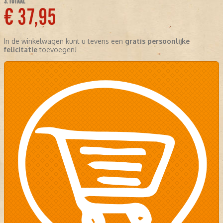
3. TOTAAL
€ 37,95
In de winkelwagen kunt u tevens een
gratis persoonlijke
felicitatie
toevoegen!