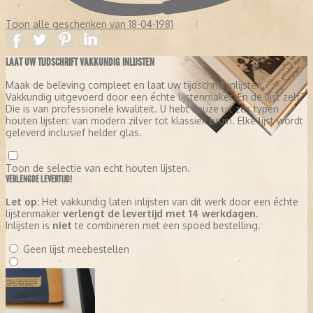
Toon alle geschenken van 18-04-1981
LAAT UW TIJDSCHRIFT VAKKUNDIG INLIJSTEN
Maak de beleving compleet en laat uw tijdschrift inlijsten.
Vakkundig uitgevoerd door een échte lijstenmaker. En de lijst zelf?
Die is van professionele kwaliteit. U hebt keuze uit zes typen
houten lijsten: van modern zilver tot klassiek bruin. Elke lijst wordt
geleverd inclusief helder glas.
Toon de selectie van echt houten lijsten.
VERLENGDE LEVERTIJD!
Let op:
Het vakkundig laten inlijsten van dit werk door een échte
lijstenmaker
verlengt de levertijd met 14 werkdagen
.
Inlijsten is
niet
te combineren met een spoed bestelling.
Geen lijst meebestellen