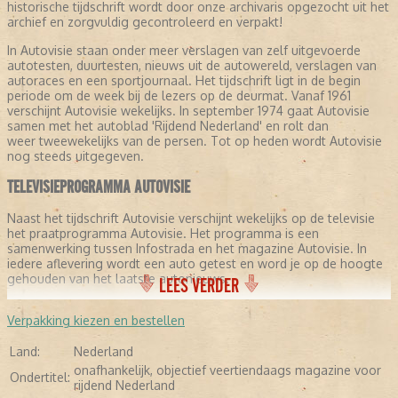
historische tijdschrift wordt door onze archivaris opgezocht uit het
archief en zorgvuldig gecontroleerd en verpakt!
In Autovisie staan onder meer verslagen van zelf uitgevoerde
autotesten, duurtesten, nieuws uit de autowereld, verslagen van
autoraces en een sportjournaal. Het tijdschrift ligt in de begin
periode om de week bij de lezers op de deurmat. Vanaf 1961
verschijnt Autovisie wekelijks. In september 1974 gaat Autovisie
samen met het autoblad 'Rijdend Nederland' en rolt dan
weer tweewekelijks van de persen. Tot op heden wordt Autovisie
nog steeds uitgegeven.
TELEVISIEPROGRAMMA AUTOVISIE
Naast het tijdschrift Autovisie verschijnt wekelijks op de televisie
het praatprogramma Autovisie. Het programma is een
samenwerking tussen Infostrada en het magazine Autovisie. In
iedere aflevering wordt een auto getest en word je op de hoogte
gehouden van het laatste autonieuws.
LEES VERDER
Verpakking kiezen en bestellen
Land:
Nederland
onafhankelijk, objectief veertiendaags magazine voor
Ondertitel:
rijdend Nederland