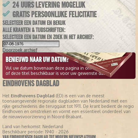
24 UURS LEVERING MOGELIJK
GRATIS PERSOONLIJKE FELICITATIE
SELECTEER EEN DATUM EN BEKIJK
ALLE KRANTEN & TIJDSCHRIFTEN:
SELECTEER EEN DATUM EN ZOEK IN HET ARCHIEF:
Doorzoek
archief
BENIEUWD NAAR UW DATUM?
Vul uw datum bovenaan deze pagina in om te zien
of deze titel beschikbaar is voor uw gewenste datum.
EINDHOVENS DAGBLAD
Het
Eindhovens Dagblad
(ED) is een van de meest
toonaangevende regionale dagbladen van Nederland met een
rijke geschiedenis die teruggaat tot 1911. De krant bedient de regio
Eindhoven en omstreken en vormt een essentieel onderdeel van
de nieuwsvoorziening in Noord-Brabant.
Land van herkomst:
Nederland
Beschikbare periode:
1940 - 2026
VAN EINDHOVENSCH DAGBLAD TOT MODERN NIEUWSPLATFORM