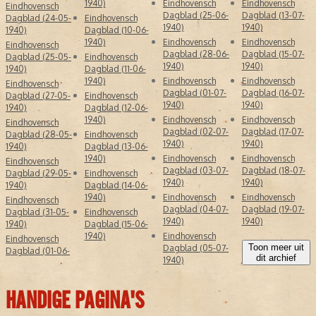
1940)
Eindhovensch
Eindhovensch
Eindhovensch
Krant
. Bij deze samenvoeging vond een naamswijziging plaats
Dagblad (25-06-
Dagblad (13-07-
Dagblad (24-05-
Eindhovensch
naar
Eindhovens Dagblad
– een aanpassing aan de moderne
1940)
1940)
1940)
Dagblad (10-06-
Nederlandse spelling.
1940)
Eindhovensch
Eindhovensch
Eindhovensch
Dagblad (28-06-
Dagblad (15-07-
VNU-PERIODE EN DIGITALE PIONIER (1967-2000)
Dagblad (25-05-
Eindhovensch
1940)
1940)
1940)
Dagblad (11-06-
In
1967
werd het Eindhovens Dagblad een dochteronderneming
1940)
Eindhovensch
Eindhovensch
Eindhovensch
van
VNU
(Verenigde Nederlandse Uitgeversbedrijven) uit Haarlem.
Dagblad (01-07-
Dagblad (16-07-
Dagblad (27-05-
Eindhovensch
VNU breidde zijn regionale krantenportfolio verder uit door in
1940)
1940)
1940)
Dagblad (12-06-
datzelfde jaar ook het
Helmonds Dagblad
over te nemen. Deze
1940)
Eindhovensch
Eindhovensch
Eindhovensch
zusterkrant verdween echter in
1993
, waarna het Eindhovens
Dagblad (02-07-
Dagblad (17-07-
Dagblad (28-05-
Eindhovensch
Dagblad zijn verspreiding in Helmond overnam en zo de leidende
1940)
1940)
1940)
Dagblad (13-06-
positie in de hele regio versterkte.
1940)
Eindhovensch
Eindhovensch
Eindhovensch
Dagblad (03-07-
Dagblad (18-07-
Een bijzonder mijlpaal in de krantengeschiedenis werd bereikt op
Dagblad (29-05-
Eindhovensch
1940)
1940)
31 december 1994
: het Eindhovens Dagblad lanceerde als
eerste
1940)
Dagblad (14-06-
Nederlandse krant ooit een internetversie
. Initiatiefnemer was
1940)
Eindhovensch
Eindhovensch
Eindhovensch
economieredacteur
Jan van de Ven
, die samen met
Dagblad (04-07-
Dagblad (19-07-
Dagblad (31-05-
Eindhovensch
hoofdredacteur Joep van der Hart het digitale tijdperk instapte via
1940)
1940)
1940)
Dagblad (15-06-
de Digitale Stad Eindhoven (DSE). Deze innovatieve stap legde de
1940)
Eindhovensch
Eindhovensch
basis voor de latere digitale transformatie van de Nederlandse
Toon meer uit
Dagblad (05-07-
Dagblad (01-06-
krantenwereld.
dit archief
1940)
In
2000
verkocht VNU haar gehele dagbladengroep aan
Wegener
NieuwsMedia
, onderdeel van Koninklijke Wegener NV.
HANDIGE PAGINA'S
MODERNE ERA: VAN WEGENER NAAR DPG MEDIA (2000-HEDEN)