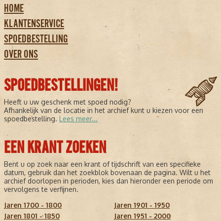
HOME
Onder Wegener NieuwsMedia maakte het Eindhovens Dagblad
KLANTENSERVICE
deel uit van een sterke familie van regionale kranten, waaronder
het
Brabants Dagblad
,
BN/DeStem
,
PZC
,
De Twentsche
SPOEDBESTELLING
Courant Tubantia
,
De Gelderlander
en
de Stentor
.
OVER ONS
In
2015
werd Wegener geïntegreerd in
De Persgroep
, dat later
werd omgedoopt tot
DPG Media
– een van de grootste
mediagroepen van Nederland en België. Vandaag de dag valt het
Eindhovens Dagblad onder
SPOEDBESTELLINGEN!
DPG Media Nederland
.
Op
3 oktober 2006
werd een opmerkelijke verandering
Heeft u uw geschenk met spoed nodig?
doorgevoerd: de krant ging over op het
tabloidformaat
,
Afhankelijk van de locatie in het archief kunt u kiezen voor een
waarmee het aansloot bij een internationale trend in krantenland.
spoedbestelling.
Lees meer...
VERSPREIDINGSGEBIED EN LOKALE FOCUS
EEN KRANT ZOEKEN
Het Eindhovens Dagblad wordt verspreid in een groot aantal
gemeenten in de regio, waaronder:
Bent u op zoek naar een krant of tijdschrift van een specifieke
Eindhoven
(hoofdvestiging redactie)
datum, gebruik dan het zoekblok bovenaan de pagina. Wilt u het
archief doorlopen in perioden, kies dan hieronder een periode om
Helmond
vervolgens te verfijnen.
Valkenswaard
Jaren 1700 - 1800
Jaren 1901 - 1950
Veldhoven
Jaren 1801 - 1850
Jaren 1951 - 2000