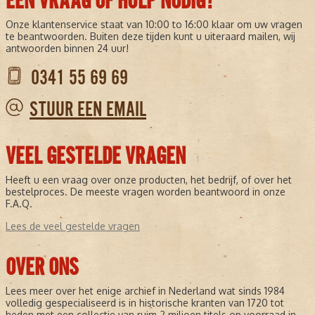
EEN VRAAG OF HULP NODIG?
videoformaat worden gebracht. Deze korte nieuwsfilmpjes zijn te
zien op de website van het ED.
Onze klantenservice staat van 10:00 to 16:00 klaar om uw vragen
te beantwoorden. Buiten deze tijden kunt u uiteraard mailen, wij
Vanaf
augustus 2008
introduceerde het Eindhovens Dagblad
antwoorden binnen 24 uur!
diverse
weblogs
op
ED.nl
, waaronder:
0341 55 69 69
PSV-blog
– voor voetbalnieuws en analyses
Misdaadblog
– voor misdaad- en rechercheverslaggeving
STUUR EEN EMAIL
Regionale blogs
– zoals over Veldhoven en Nuenen
Met deze blogs wilde de redactie meer inzicht geven in het werk
VEEL GESTELDE VRAGEN
van journalisten en extra achtergronden bieden aan lezers. Dit
paste in de bredere trend van transparante en interactieve
journalistiek.
Heeft u een vraag over onze producten, het bedrijf, of over het
bestelproces. De meeste vragen worden beantwoord in onze
REDACTIONELE LEIDING
F.A.Q.
De hoofdredactie van het Eindhovens Dagblad is gevestigd in
Lees de veel gestelde vragen
Eindhoven
. De huidige hoofdredacteur is
John van den Oetelaar
,
die de koers van de krant bepaalt in een snel veranderende
OVER ONS
mediawereld.
ERFGOED EN ARCHIEVEN
Lees meer over het enige archief in Nederland wat sinds 1984
volledig gespecialiseerd is in historische kranten van 1720 tot
Het
Regionaal Historisch Centrum Eindhoven
beheert het
heden met een collectie van ruim 2 miljoen titels op voorraad in