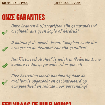
Jaren 1851 - 1900
Jaren 2001 - 2015
Geldrop
Nuenen
ONZE GARANTIES
Oirschot
Onze kranten & tijdschriften zijn gegarandeerd
Mierlo
origineel, dus geen kopie of herdruk!
Best
De krant richt zich primair op
U ontvangt de gehele krant. Compleet zoals die
regionale nieuwsvoorziening
en
fungeert als belangrijke nieuwsbron voor de inwoners van de
vroeger op de deurmat zou zijn gevallen!
Brabantse Kempen en de Peel.
OPLAGE EN BEREIK
Het Historisch Archief is uniek in Nederland, uw
cadeau is dus gegarandeerd origineel!
De dagelijkse oplage van het Eindhovens Dagblad bedraagt
ongeveer 80.000 exemplaren, waarmee het tot de grotere
regionale dagbladen van Nederland behoort. De krant wordt
Elke bestelling wordt handmatig door de
dagelijks thuisbezorgd bij abonnees.
Wikipedia
archivaris opgezocht en gecontroleerd op
DIGITALE TRANSFORMATIE EN INNOVATIE
compleetheid en schade voor verzending!
In
maart 2008
onderging de website van het ED een complete
vernieuwing. Sindsdien heeft de digitale propositie van de krant
een stormachtige ontwikkeling doorgemaakt. Een belangrijke
toevoeging was
EDtv
, waarmee lokale nieuwsfeiten in