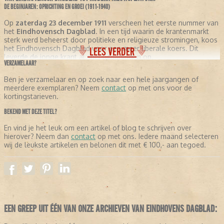
DE BEGINJAREN: OPRICHTING EN GROEI (1911-1940)
Op
zaterdag 23 december 1911
verscheen het eerste nummer van
het
Eindhovensch Dagblad
. In een tijd waarin de krantenmarkt
sterk werd beheerst door politieke en religieuze stromingen, koos
het Eindhovensch Dagblad voor een meer liberale koers. Dit
LEES VERDER
leverde de jonge krant al snel uitdagingen op.
VERZAMELAAR?
Vanaf 1915 kreeg het Eindhovensch Dagblad te maken met stevige
Ben je verzamelaar en op zoek naar een hele jaargangen of
concurrentie van de
Eindhovensche en Meijerijsche Courant
,
meerdere exemplaren? Neem
contact
op met ons voor de
een fusiekrant met een uitgesproken katholieke signatuur. Deze
kortingstarieven.
concurrent genoot grote steun van de kerkelijke overheden, wat
zich vertaalde in de abonneecijfers. In de jaren dertig telde het
BEKEND MET DEZE TITEL?
Eindhovensch Dagblad ongeveer 8.000 abonnees, terwijl de
Eindhovensche en Meijerijsche Courant kon rekenen op circa
En vind je het leuk om een artikel of blog te schrijven over
18.000 lezers.
hierover? Neem dan
contact
op met ons. Iedere maand selecteren
wij de leukste artikelen en belonen dit met € 100,- aan tegoed.
Een abonnement kostte destijds 1,30 gulden per kwartaal – een
bedrag dat voor veel gezinnen een weloverwogen investering
betekende.
OORLOGSJAREN: TIJDELIJKE VERDWIJNING EN WEDEROPSTANDING (1940-1945)
De
Tweede Wereldoorlog
bracht donkere tijden voor het
Eindhovensch Dagblad. De krant kampte met enorme uitdagingen
EEN GREEP UIT ÉÉN VAN ONZE ARCHIEVEN VAN EINDHOVENS DAGBLAD:
onder de Duitse bezetting. In
1941
verdween de titel zelfs volledig
van de straat toen de Duitse bezetter een voorgenomen fusie met