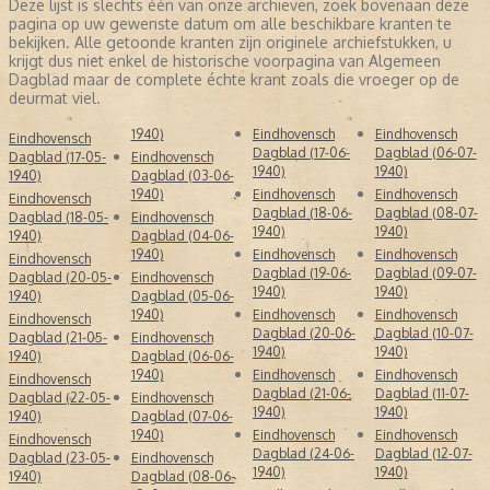
Deze lijst is slechts één van onze archieven, zoek bovenaan deze
concurrent Eindhovensche en Meijerijsche Courant – aanvankelijk
pagina op uw gewenste datum om alle beschikbare kranten te
ingegeven door papierschaarste – op het laatste moment afblies.
bekijken. Alle getoonde kranten zijn originele archiefstukken, u
krijgt dus niet enkel de historische voorpagina van Algemeen
Het gevolg was een mediamonopolie in de regio Eindhoven. De
Dagblad maar de complete échte krant zoals die vroeger op de
voormalige Eindhovensche en Meijerijsche Courant werd
deurmat viel.
omgedoopt tot
"Dagblad van het Zuiden"
en kreeg een pro-
Duitse koers opgelegd. Gelukkig keerde de titel Eindhovensch
1940)
Eindhovensch
Eindhovensch
Eindhovensch
Dagblad nog vóór de val van Berlijn terug, waarmee een nieuw
Dagblad (17-06-
Dagblad (06-07-
Dagblad (17-05-
Eindhovensch
hoofdstuk in de krantengeschiedenis werd ingeluid.
1940)
1940)
1940)
Dagblad (03-06-
1940)
Eindhovensch
Eindhovensch
NAOORLOGSE FUSIES EN CONSOLIDATIE (1945-1967)
Eindhovensch
Dagblad (18-06-
Dagblad (08-07-
Dagblad (18-05-
Eindhovensch
Na de bevrijding brak een periode aan van intense concurrentie.
1940)
1940)
1940)
Dagblad (04-06-
Het Eindhovensch Dagblad kreeg opnieuw te maken met
Oost-
1940)
Eindhovensch
Eindhovensch
Eindhovensch
Brabant
, een krant die in feite een voortzetting was van de tijdens
Dagblad (19-06-
Dagblad (09-07-
Dagblad (20-05-
Eindhovensch
de oorlog gecompromitteerde Eindhovensche en Meijerijsche
1940)
1940)
1940)
Dagblad (05-06-
Courant. Oost-Brabant verloor gestaag abonnees aan het
1940)
Eindhovensch
Eindhovensch
Eindhovensch
Eindhovensch Dagblad.
Dagblad (20-06-
Dagblad (10-07-
Dagblad (21-05-
Eindhovensch
1940)
1940)
1940)
Dagblad (06-06-
De verontwaardiging was groot toen bleek dat de eigenaar van
1940)
Eindhovensch
Eindhovensch
Oost-Brabant het Eindhovensch Dagblad had opgekocht. Zes
Eindhovensch
Dagblad (21-06-
Dagblad (11-07-
maanden later, in
1963
, fuseerden beide kranten en gingen zij
Dagblad (22-05-
Eindhovensch
1940)
1940)
verder onder de naam
"Eindhovensch Dagblad, dagblad voor
1940)
Dagblad (07-06-
Oost-Brabant"
.
1940)
Eindhovensch
Eindhovensch
Eindhovensch
Dagblad (24-06-
Dagblad (12-07-
Dagblad (23-05-
Eindhovensch
Slechts een jaar later volgde opnieuw een fusie. In april
1964
ging
1940)
1940)
1940)
Dagblad (08-06-
het Eindhovensch Dagblad samen met de
Nieuwe Eindhovense