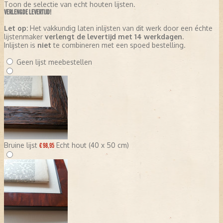
Toon de selectie van echt houten lijsten.
Op
3 oktober 2006
werd een opmerkelijke verandering
VERLENGDE LEVERTIJD!
doorgevoerd: de krant ging over op het
tabloidformaat
,
waarmee het aansloot bij een internationale trend in krantenland.
Let op:
Het vakkundig laten inlijsten van dit werk door een échte
lijstenmaker
verlengt de levertijd met 14 werkdagen
.
VERSPREIDINGSGEBIED EN LOKALE FOCUS
Inlijsten is
niet
te combineren met een spoed bestelling.
Het Eindhovens Dagblad wordt verspreid in een groot aantal
Geen lijst meebestellen
gemeenten in de regio, waaronder:
Eindhoven
(hoofdvestiging redactie)
Helmond
Valkenswaard
Veldhoven
Bruine lijst
Echt hout (40 x 50 cm)
Geldrop
€ 98,95
Nuenen
Oirschot
Mierlo
Best