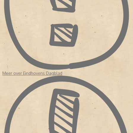
NAOORLOGSE FUSIES EN CONSOLIDATIE (1945-1967)
Na de bevrijding brak een periode aan van intense concurrentie.
Het Eindhovensch Dagblad kreeg opnieuw te maken met
Oost-
Brabant
, een krant die in feite een voortzetting was van de tijdens
de oorlog gecompromitteerde Eindhovensche en Meijerijsche
Courant. Oost-Brabant verloor gestaag abonnees aan het
Eindhovensch Dagblad.
De verontwaardiging was groot toen bleek dat de eigenaar van
Oost-Brabant het Eindhovensch Dagblad had opgekocht. Zes
maanden later, in
1963
, fuseerden beide kranten en gingen zij
verder onder de naam
"Eindhovensch Dagblad, dagblad voor
Oost-Brabant"
.
Meer over Eindhovens Dagblad
Slechts een jaar later volgde opnieuw een fusie. In april
1964
ging
het Eindhovensch Dagblad samen met de
Nieuwe Eindhovense
Krant
. Bij deze samenvoeging vond een naamswijziging plaats
naar
Eindhovens Dagblad
– een aanpassing aan de moderne
Nederlandse spelling.
VNU-PERIODE EN DIGITALE PIONIER (1967-2000)
In
1967
werd het Eindhovens Dagblad een dochteronderneming
van
VNU
(Verenigde Nederlandse Uitgeversbedrijven) uit Haarlem.
VNU breidde zijn regionale krantenportfolio verder uit door in
datzelfde jaar ook het
Helmonds Dagblad
over te nemen. Deze