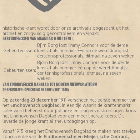
historische krant wordt door onze archivaris opgezocht uit het
archief en zorgvuldig gecontroleerd en verpakt!
GEBEURTENISSEN VAN MAANDAG 9 JULI 1979 :
Bjˆrn Borg lost Jimmy Connors voor de derde
Gebeurtenissen:
keer af als nummer ÈÈn op de wereldranglijst
dertennisprofessionals, ditmaal na zeven weken.
Björn Borg lost Jimmy Connors voor de derde
keer af als nummer één op de wereldranglijst
Gebeurtenissen:
der tennisprofessionals, ditmaal na zeven
weken.
VAN EINDHOVENSCH DAGBLAD TOT MODERN NIEUWSPLATFORM
DE BEGINJAREN: OPRICHTING EN GROEI (1911-1940)
Op
zaterdag 23 december 1911
verscheen het eerste nummer van
het
Eindhovensch Dagblad
. In een tijd waarin de krantenmarkt
sterk werd beheerst door politieke en religieuze stromingen, koos
het Eindhovensch Dagblad voor een meer liberale koers. Dit
leverde de jonge krant al snel uitdagingen op.
Vanaf 1915 kreeg het Eindhovensch Dagblad te maken met stevige
concurrentie van de
Eindhovensche en Meijerijsche Courant
,