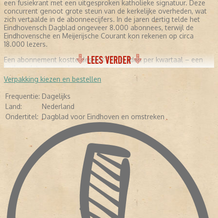
een fusiekrant met een uitgesproken katholieke signatuur. Deze
concurrent genoot grote steun van de kerkelijke overheden, wat
zich vertaalde in de abonneecijfers. In de jaren dertig telde het
Eindhovensch Dagblad ongeveer 8.000 abonnees, terwijl de
Eindhovensche en Meijerijsche Courant kon rekenen op circa
18.000 lezers.
LEES VERDER
Een abonnement kostte destijds 1,30 gulden per kwartaal – een
bedrag dat voor veel gezinnen een weloverwogen investering
betekende.
Verpakking kiezen en bestellen
OORLOGSJAREN: TIJDELIJKE VERDWIJNING EN WEDEROPSTANDING (1940-1945)
Frequentie:
Dagelijks
Land:
Nederland
De
Tweede Wereldoorlog
bracht donkere tijden voor het
Eindhovensch Dagblad. De krant kampte met enorme uitdagingen
Ondertitel:
Dagblad voor Eindhoven en omstreken
onder de Duitse bezetting. In
1941
verdween de titel zelfs volledig
van de straat toen de Duitse bezetter een voorgenomen fusie met
concurrent Eindhovensche en Meijerijsche Courant – aanvankelijk
ingegeven door papierschaarste – op het laatste moment afblies.
Het gevolg was een mediamonopolie in de regio Eindhoven. De
voormalige Eindhovensche en Meijerijsche Courant werd
omgedoopt tot
"Dagblad van het Zuiden"
en kreeg een pro-
Duitse koers opgelegd. Gelukkig keerde de titel Eindhovensch
Dagblad nog vóór de val van Berlijn terug, waarmee een nieuw
hoofdstuk in de krantengeschiedenis werd ingeluid.