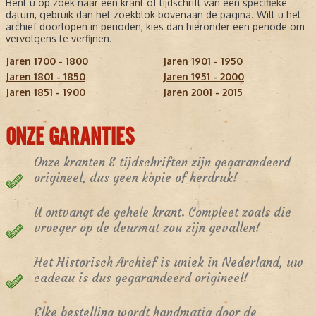
Bent u op zoek naar een krant of tijdschrift van een specifieke
datum, gebruik dan het zoekblok bovenaan de pagina. Wilt u het
archief doorlopen in perioden, kies dan hieronder een periode om
vervolgens te verfijnen.
Jaren 1700 - 1800
Jaren 1901 - 1950
Jaren 1801 - 1850
Jaren 1951 - 2000
Jaren 1851 - 1900
Jaren 2001 - 2015
ONZE GARANTIES
Onze kranten & tijdschriften zijn gegarandeerd
origineel, dus geen kopie of herdruk!
U ontvangt de gehele krant. Compleet zoals die
vroeger op de deurmat zou zijn gevallen!
Het Historisch Archief is uniek in Nederland, uw
cadeau is dus gegarandeerd origineel!
Elke bestelling wordt handmatig door de