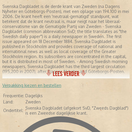
Svenska Dagbladet is de derde krant van Zweden (na Dagens
Nyheter en Göteborgs-Posten), met een oplage van 194.100 in mei
2006. De krant heeft een 'neutraal-gematigd' standpunt, wat
betekent dat de krant neutraal is, maar neigt naar het liberaal-
conservatisme van de Gematigde Partij van Zweden - Svenska
Dagbladet (common abbreviation SvD; the title translates as "the
Swedish daily paper") is a daily newspaper in Sweden. The first
issue appeared on 18 December 1884. Svenska Dagbladet is
published in Stockholm and provides coverage of national and
international news as well as local coverage of the Greater
Stockholm region. Its subscribers are concentrated in the capital,
but it is distributed in most of Sweden. - Among Swedish morning
newspapers, Svenska Dagbladet has the third largest circulation
(195,200 in 2007), after Dagens Nyheter and Göteborgs-Posten.
LEES VERDER
Verpakking kiezen en bestellen
Frequentie:
Dagelijks
Land:
Zweden
Svenska Dagbladet (afgekort SvD, "Zweeds Dagblad")
Ondertitel:
is een Zweedse dagelijkse krant.