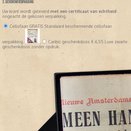
2. GESCHENKVERPAKKING
Uw krant wordt geleverd
met een certificaat van echtheid
ongeacht de gekozen verpakking.
Cellofaan
GRATIS
Standaard beschermende cellofaan
verpakking.
Caribic geschenkdoos
€ 6,55
Luxe zwarte
geschenkdoos zonder opdruk.