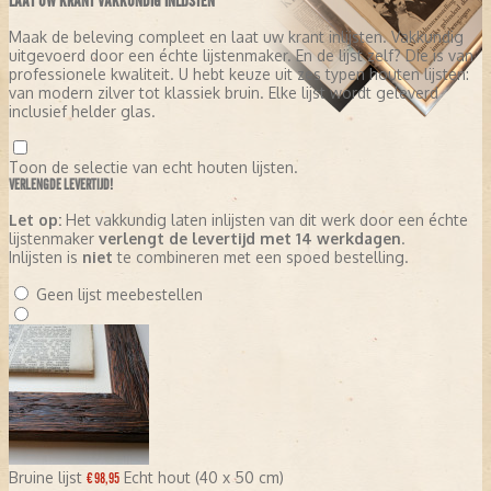
LAAT UW KRANT VAKKUNDIG INLIJSTEN
Maak de beleving compleet en laat uw krant inlijsten. Vakkundig
uitgevoerd door een échte lijstenmaker. En de lijst zelf? Die is van
professionele kwaliteit. U hebt keuze uit zes typen houten lijsten:
van modern zilver tot klassiek bruin. Elke lijst wordt geleverd
inclusief helder glas.
Toon de selectie van echt houten lijsten.
VERLENGDE LEVERTIJD!
Let op:
Het vakkundig laten inlijsten van dit werk door een échte
lijstenmaker
verlengt de levertijd met 14 werkdagen
.
Inlijsten is
niet
te combineren met een spoed bestelling.
Geen lijst meebestellen
Bruine lijst
Echt hout (40 x 50 cm)
€ 98,95