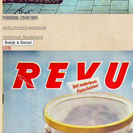
PANORAMA (26-08-1988)
geïllustreerd weekblad
Herkomst:
Nederland
Bekijk & Bestel
€ 37,95