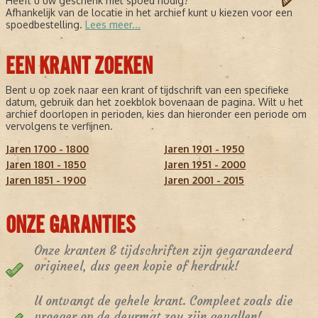
Heeft u uw geschenk met spoed nodig?
Afhankelijk van de locatie in het archief kunt u kiezen voor een
spoedbestelling.
Lees meer...
EEN KRANT ZOEKEN
Bent u op zoek naar een krant of tijdschrift van een specifieke
datum, gebruik dan het zoekblok bovenaan de pagina. Wilt u het
archief doorlopen in perioden, kies dan hieronder een periode om
vervolgens te verfijnen.
Jaren 1700 - 1800
Jaren 1901 - 1950
Jaren 1801 - 1850
Jaren 1951 - 2000
Jaren 1851 - 1900
Jaren 2001 - 2015
ONZE GARANTIES
Onze kranten & tijdschriften zijn gegarandeerd
origineel, dus geen kopie of herdruk!
U ontvangt de gehele krant. Compleet zoals die
vroeger op de deurmat zou zijn gevallen!