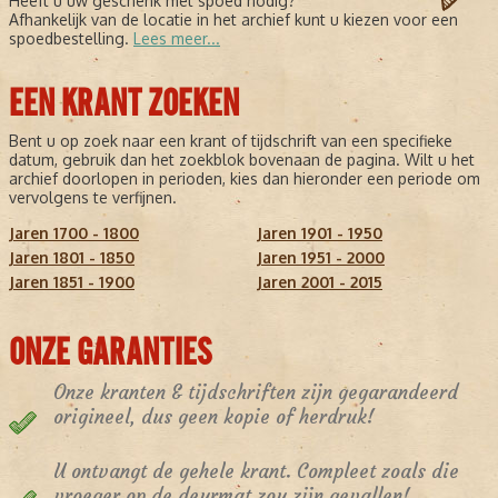
Heeft u uw geschenk met spoed nodig?
Afhankelijk van de locatie in het archief kunt u kiezen voor een
spoedbestelling.
Lees meer...
EEN KRANT ZOEKEN
Bent u op zoek naar een krant of tijdschrift van een specifieke
datum, gebruik dan het zoekblok bovenaan de pagina. Wilt u het
archief doorlopen in perioden, kies dan hieronder een periode om
vervolgens te verfijnen.
Jaren 1700 - 1800
Jaren 1901 - 1950
Jaren 1801 - 1850
Jaren 1951 - 2000
Jaren 1851 - 1900
Jaren 2001 - 2015
ONZE GARANTIES
Onze kranten & tijdschriften zijn gegarandeerd
origineel, dus geen kopie of herdruk!
U ontvangt de gehele krant. Compleet zoals die
vroeger op de deurmat zou zijn gevallen!