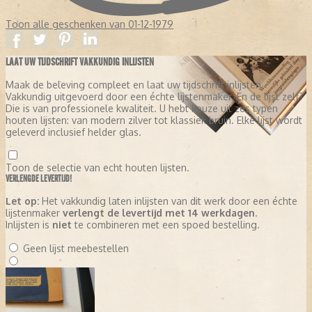
Toon alle geschenken van 01-12-1979
LAAT UW TIJDSCHRIFT VAKKUNDIG INLIJSTEN
Maak de beleving compleet en laat uw tijdschrift inlijsten.
Vakkundig uitgevoerd door een échte lijstenmaker. En de lijst zelf?
Die is van professionele kwaliteit. U hebt keuze uit zes typen
houten lijsten: van modern zilver tot klassiek bruin. Elke lijst wordt
geleverd inclusief helder glas.
Toon de selectie van echt houten lijsten.
VERLENGDE LEVERTIJD!
Let op:
Het vakkundig laten inlijsten van dit werk door een échte
lijstenmaker
verlengt de levertijd met 14 werkdagen
.
Inlijsten is
niet
te combineren met een spoed bestelling.
Geen lijst meebestellen