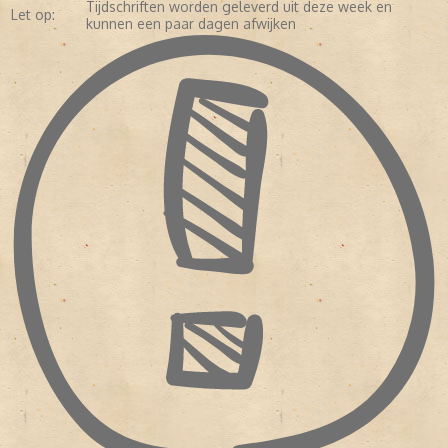
Eind jaren zeventig had het blad circa 125.000 lezers. Daarna
Tijdschriften worden geleverd uit deze week en
Let op:
begon de oplage langzaam te dalen. In 1995 telde de oplage van
kunnen een paar dagen afwijken
'Avenue' nog slechts 22.000 exemplaren. De reden van de snel
dalende oplage was het aantal nieuwe glossy's die in de jaren
tachtig en negentig als paddenstoelen uit de grond schoten.
Voorheen hoefde de redactie alleen te concurreren met het
magazine '
Elegance
'. De uitgever besloot in 1995 dan ook om na
de decembereditie de stekker uit 'Avenue' te trekken. In 2002 had
uitgeverij Sanoma nog een poging gewaagd om 'Avenue' opnieuw
op de markt te brengen. Na een half jaar werd deze
poging gestaakt.
Maggy Wishaupt beoordeelt 'Avenue' in '
Magazine!, 150 jaar
Nederlandse publiekstijdschriften
' van Waanders Uitgevers in
Zwolle en Koninklijke Bibliotheek in Den Haag als volgt: "Kritisch
en vernieuwend prachtblad met de nadruk op mode, schoonheid,
wonen, culinair, reizen, kunst en cultuur en maatschappelijke en
spirituele ontwikkelingen voor een trendy, grootsteedse
lezerskring."