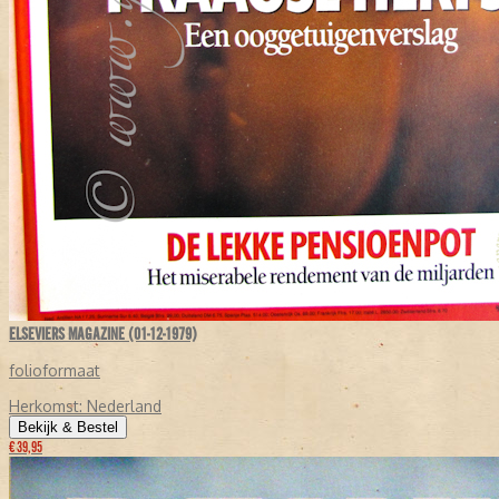
ELSEVIERS MAGAZINE (01-12-1979)
folioformaat
Herkomst:
Nederland
Bekijk & Bestel
€ 39,95