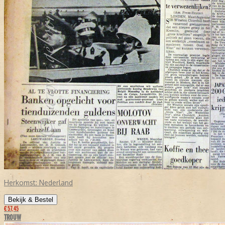
Herkomst:
Nederland
Bekijk & Bestel
€ 57,45
TROUW