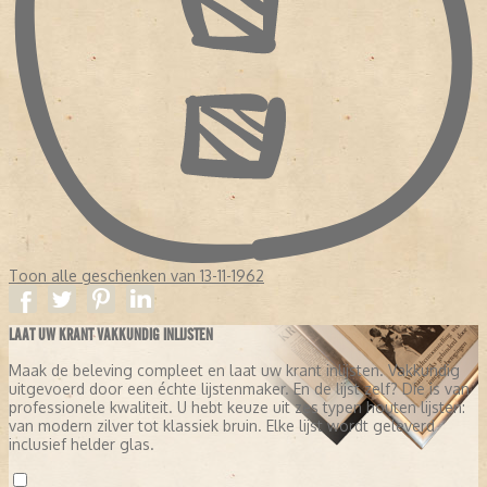
Toon alle geschenken van 13-11-1962
LAAT UW KRANT VAKKUNDIG INLIJSTEN
Maak de beleving compleet en laat uw krant inlijsten. Vakkundig
uitgevoerd door een échte lijstenmaker. En de lijst zelf? Die is van
professionele kwaliteit. U hebt keuze uit zes typen houten lijsten:
van modern zilver tot klassiek bruin. Elke lijst wordt geleverd
inclusief helder glas.