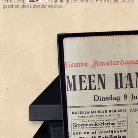
verpakking.
Caribic geschenkdoos
€ 6,55
Luxe zwarte
geschenkdoos zonder opdruk.