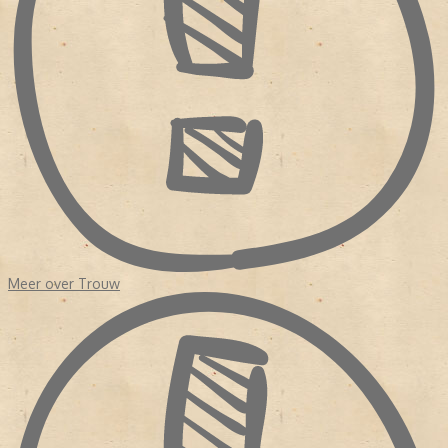
van journalisten. Zelfs na de fusie in 1971 met de Kwartetbladen,
vier protestants-christelijke dagbladen uit Zuid-Holland die
eveneens geldproblemen hadden, was er nog geen redactionele
eenheid. Hoewel het erop leek dat het bestaansrecht van de krant
kwam verbeterde, haakten veel lezers af. Waarom? Enerzijds
had
Trouw
de orthodoxe oorsprong opzij gezet en anderzijds was
de krant nog steeds een onderdeel van de verzuiling.
In 1975 volgde opnieuw een fusie vanwege geldgebrek.
Perscombinatie nam
Trouw
over. Dit keer kwam de redactie in
handen van echte krantenuitgevers terecht. Er was budget voor
een
make over
en er werden eisen gesteld aan de hoofdredactie.
NIEUW KOERS
Het duurde tot 1998 dat het dagblad een hoofdredacteur kreeg
Meer over Trouw
met een journalistieke achtergrond, Frits van Exter. Onder zijn
leiding werd de krant opgedeeld in 'een nieuwskatern' en een
achtergrond 'De Verdieping'. Exter had in de redactie gezeten en
wist wat er speelde. In 2007 nam Willem Schoonen het stokje van
Frits Exter over. Evenals Exter kwam ook Schoonen uit de redactie.
Hij was redacteur geweest van
De Waarheid
en kwam in 1985 als
wetenschapsredacteur bij
Trouw
. Vervolgens was Schoonen nog
een tijd correspondent in Brussel. De journalist kwam terug om de
nieuwe bijlage De Verdieping te leiden. Voordat hij tot
hoofdredacteur werd benoemd, was hij chef van de redactie