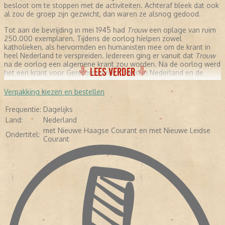
besloot om te stoppen met de activiteiten. Achteraf bleek dat ook
al zou de groep zijn gezwicht, dan waren ze alsnog gedood.
Tot aan de bevrijding in mei 1945 had
Trouw
een oplage van ruim
250.000 exemplaren. Tijdens de oorlog hielpen zowel
katholieken, als hervormden en humanisten mee om de krant in
heel Nederland te verspreiden. Iedereen ging er vanuit dat
Trouw
na de oorlog een algemene krant zou worden. Na de oorlog werd
LEES VERDER
het een krant voor Gereformeerde Kerken in Nederland en de
bijbehorende politieke partij Anti-Revolutionaire Partij (ARP).
Verpakking kiezen en bestellen
NA DE OORLOG
Frequentie:
Dagelijks
Sieuwert Bruins Slot was na de bevrijding de hoofdredacteur
Land:
Nederland
van
Trouw
. Daarnaast was hij voor de ARP fractielid in de Tweede
met Nieuwe Haagse Courant en met Nieuwe Leidse
Kamer. Zijn achtergrond kwam sterk naar voren in de
Ondertitel:
Courant
hoofdredactionele commentaren, zoals de dekolonisatie van
Indonesië, christenen die overliepen naar de Partij van de Arbeid.
Dit duurde tot 1963. Uit het niets maakte Slot een ommezwaai in
de wijze waarop hij commentaar gaf. Alle vormen van religie
werden als een belangrijk onderdeel van de samenleving
beschouwd. Stichting De Christelijke Pers, die over de identiteit
van de krant waakte, zag geen kwaad in de veranderingen. Totdat
de krant in financieel zwaar weer kwam.
Sinds de oprichting was
Trouw
nog nooit geleid door een redactie