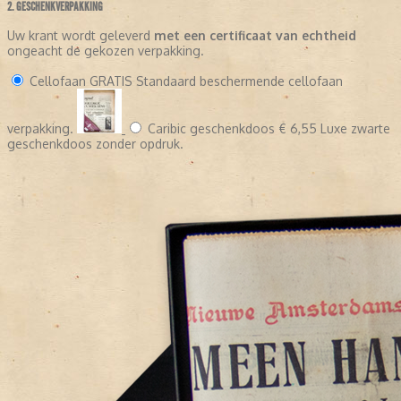
2. GESCHENKVERPAKKING
Uw krant wordt geleverd
met een certificaat van echtheid
ongeacht de gekozen verpakking.
Cellofaan
GRATIS
Standaard beschermende cellofaan
verpakking.
Caribic geschenkdoos
€ 6,55
Luxe zwarte
geschenkdoos zonder opdruk.