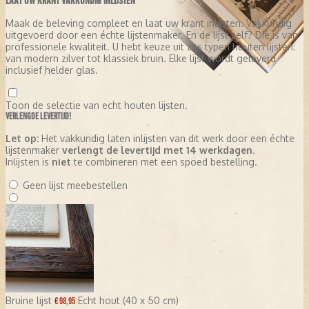
LAAT UW KRANT VAKKUNDIG INLIJSTEN
Maak de beleving compleet en laat uw krant inlijsten. Vakkundig
uitgevoerd door een échte lijstenmaker. En de lijst zelf? Die is van
professionele kwaliteit. U hebt keuze uit zes typen houten lijsten:
van modern zilver tot klassiek bruin. Elke lijst wordt geleverd
inclusief helder glas.
Toon de selectie van echt houten lijsten.
VERLENGDE LEVERTIJD!
Let op:
Het vakkundig laten inlijsten van dit werk door een échte
lijstenmaker
verlengt de levertijd met 14 werkdagen
.
Inlijsten is
niet
te combineren met een spoed bestelling.
Geen lijst meebestellen
Bruine lijst
Echt hout (40 x 50 cm)
€ 98,95