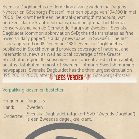
Svenska Dagbladet is de derde krant van Zweden (na Dagens
Nyheter en Göteborgs-Posten), met een oplage van 194.100 in mei
2006. De krant heeft een 'neutraal-gematigd' standpunt, wat
betekent dat de krant neutraal is, maar neigt naar het liberaal-
conservatisme van de Gematigde Partij van Zweden - Svenska
Dagbladet (common abbreviation SvD; the title translates as "the
Swedish daily paper") is a daily newspaper in Sweden. The first
issue appeared on 18 December 1884. Svenska Dagbladet is
published in Stockholm and provides coverage of national and
international news as well as local coverage of the Greater
Stockholm region. Its subscribers are concentrated in the capital,
but it is distributed in most of Sweden. - Among Swedish morning
newspapers, Svenska Dagbladet has the third largest circulation
(195,200 in 2007), after Dagens Nyheter and Göteborgs-Posten.
LEES VERDER
Verpakking kiezen en bestellen
Frequentie:
Dagelijks
Land:
Zweden
Svenska Dagbladet (afgekort SvD, "Zweeds Dagblad")
Ondertitel:
is een Zweedse dagelijkse krant.