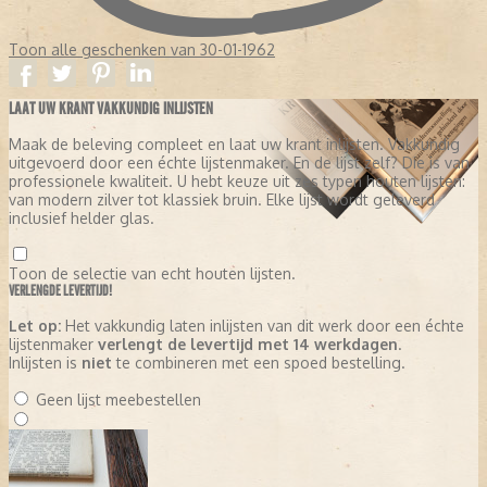
Toon alle geschenken van 30-01-1962
LAAT UW KRANT VAKKUNDIG INLIJSTEN
Maak de beleving compleet en laat uw krant inlijsten. Vakkundig
uitgevoerd door een échte lijstenmaker. En de lijst zelf? Die is van
professionele kwaliteit. U hebt keuze uit zes typen houten lijsten:
van modern zilver tot klassiek bruin. Elke lijst wordt geleverd
inclusief helder glas.
Toon de selectie van echt houten lijsten.
VERLENGDE LEVERTIJD!
Let op:
Het vakkundig laten inlijsten van dit werk door een échte
lijstenmaker
verlengt de levertijd met 14 werkdagen
.
Inlijsten is
niet
te combineren met een spoed bestelling.
Geen lijst meebestellen