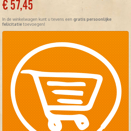
€ 57,45
In de winkelwagen kunt u tevens een
gratis persoonlijke
felicitatie
toevoegen!