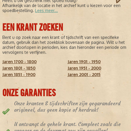
Heeft u uw geschenk met spoed nodig?
Afhankelijk van de locatie in het archief kunt u kiezen voor een
spoedbestelling.
Lees meer...
EEN KRANT ZOEKEN
Bent u op zoek naar een krant of tijdschrift van een specifieke
datum, gebruik dan het zoekblok bovenaan de pagina. Wilt u het
archief doorlopen in perioden, kies dan hieronder een periode om
vervolgens te verfijnen.
Jaren 1700 - 1800
Jaren 1901 - 1950
Jaren 1801 - 1850
Jaren 1951 - 2000
Jaren 1851 - 1900
Jaren 2001 - 2015
ONZE GARANTIES
Onze kranten & tijdschriften zijn gegarandeerd
origineel, dus geen kopie of herdruk!
U ontvangt de gehele krant. Compleet zoals die
vroeger op de deurmat zou zijn gevallen!