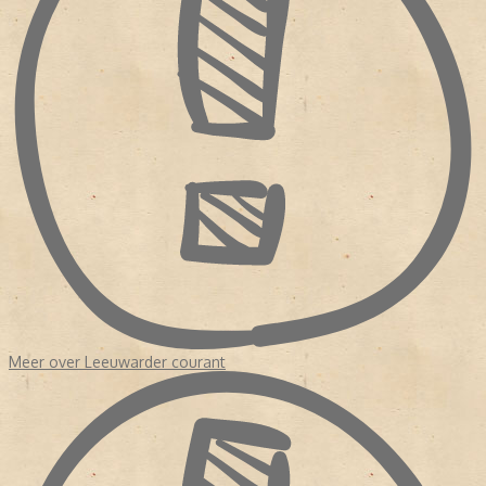
Digitaal Archief Op 24 oktober 2007 waren alle 255 jaargangen
(meer dan 795.000 pagina's) van de Leeuwarder Courant
gedigitaliseerd. Het online LC-archief is tot stand gebracht door
de Stichting Digitaal Archief Leeuwarder Courant (SDALC), een
samenwerking van de NDC Mediagroep en Tresoar. [bewerken]
Medewerkers of oud-medewerkers * Jetske Bilker * Laurens ten
Cate, hoofdredacteur (1969-1978) * Sikke Doele, kunstcriticus *
Jeroen Elshoff * Eddy Evenhuis, hoofdredacteur (1955-1983) *
Hylkje Goïnga * Guus Hellegers, kunstcriticus * Atte Jongstra,
recensent * Rely Jorritsma * Ebbing Kiestra * Haije Kramer,
schaakmedewerker * Rob Meines * Ruben L. Oppenheimer,
cartoonist * Coen Peppelenbos, literatuurcriticus * Durk van der
Ploeg, typograaf * Hylke Speerstra, hoofdredacteur * Theo
Steeman, striptekenaar * Bart Tammeling, columnist * Pieter
Terpstra * Rink van der Velde * Anne Wadman * Michaël Zeeman,
recensent
Meer over Leeuwarder courant