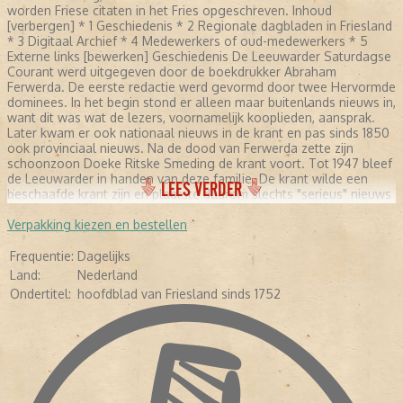
worden Friese citaten in het Fries opgeschreven. Inhoud
[verbergen] * 1 Geschiedenis * 2 Regionale dagbladen in Friesland
* 3 Digitaal Archief * 4 Medewerkers of oud-medewerkers * 5
Externe links [bewerken] Geschiedenis De Leeuwarder Saturdagse
Courant werd uitgegeven door de boekdrukker Abraham
Ferwerda. De eerste redactie werd gevormd door twee Hervormde
dominees. In het begin stond er alleen maar buitenlands nieuws in,
want dit was wat de lezers, voornamelijk kooplieden, aansprak.
Later kwam er ook nationaal nieuws in de krant en pas sinds 1850
ook provinciaal nieuws. Na de dood van Ferwerda zette zijn
schoonzoon Doeke Ritske Smeding de krant voort. Tot 1947 bleef
de Leeuwarder in handen van deze familie. De krant wilde een
LEES VERDER
beschaafde krant zijn en plaatste daarom slechts "serieus" nieuws
en was ook principieel tegen interviews. In 1893 kwam er een
nieuwe hoofdredacteur die ook zorgde voor andere genres in de
Verpakking kiezen en bestellen
krant, maar interviews bleven tot 1930 uit den boze. Daarna
verschenen er ook strips, reportages en verhalen over het
Frequentie:
Dagelijks
dagelijks leven. In de Tweede Wereldoorlog werd door de
Land:
Nederland
Duitsers een NSB-hoofdredacteur aangesteld. Na deze oorlog
Ondertitel:
hoofdblad van Friesland sinds 1752
groeide de krant uit tot een provinciale kwaliteitskrant. Per 1
november 1969 ging de uit het verzet voortgekomen Friese
Koerier op in de Leeuwarder Courant. [bewerken] Regionale
dagbladen in Friesland De Friezen verkeren in de positie dat lezers
kunnen kiezen uit twee regionale dagbladen, dit in tegenstelling
tot de meeste andere provincies in Nederland. Het andere
regionale dagblad in Friesland is het Friesch Dagblad. [bewerken]