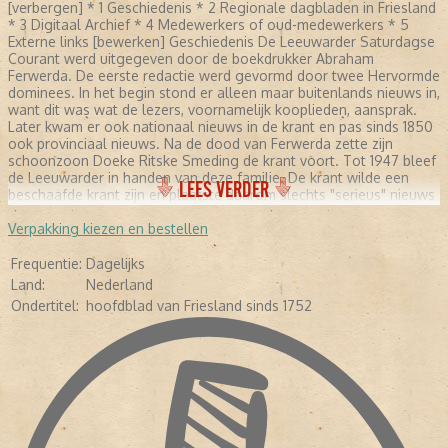
[verbergen] * 1 Geschiedenis * 2 Regionale dagbladen in Friesland
* 3 Digitaal Archief * 4 Medewerkers of oud-medewerkers * 5
Externe links [bewerken] Geschiedenis De Leeuwarder Saturdagse
Courant werd uitgegeven door de boekdrukker Abraham
Ferwerda. De eerste redactie werd gevormd door twee Hervormde
dominees. In het begin stond er alleen maar buitenlands nieuws in,
want dit was wat de lezers, voornamelijk kooplieden, aansprak.
Later kwam er ook nationaal nieuws in de krant en pas sinds 1850
ook provinciaal nieuws. Na de dood van Ferwerda zette zijn
schoonzoon Doeke Ritske Smeding de krant voort. Tot 1947 bleef
de Leeuwarder in handen van deze familie. De krant wilde een
LEES VERDER
beschaafde krant zijn en plaatste daarom slechts "serieus" nieuws
en was ook principieel tegen interviews. In 1893 kwam er een
nieuwe hoofdredacteur die ook zorgde voor andere genres in de
Verpakking kiezen en bestellen
krant, maar interviews bleven tot 1930 uit den boze. Daarna
verschenen er ook strips, reportages en verhalen over het
Frequentie:
Dagelijks
dagelijks leven. In de Tweede Wereldoorlog werd door de
Land:
Nederland
Duitsers een NSB-hoofdredacteur aangesteld. Na deze oorlog
Ondertitel:
hoofdblad van Friesland sinds 1752
groeide de krant uit tot een provinciale kwaliteitskrant. Per 1
november 1969 ging de uit het verzet voortgekomen Friese
Koerier op in de Leeuwarder Courant. [bewerken] Regionale
dagbladen in Friesland De Friezen verkeren in de positie dat lezers
kunnen kiezen uit twee regionale dagbladen, dit in tegenstelling
tot de meeste andere provincies in Nederland. Het andere
regionale dagblad in Friesland is het Friesch Dagblad. [bewerken]
Digitaal Archief Op 24 oktober 2007 waren alle 255 jaargangen