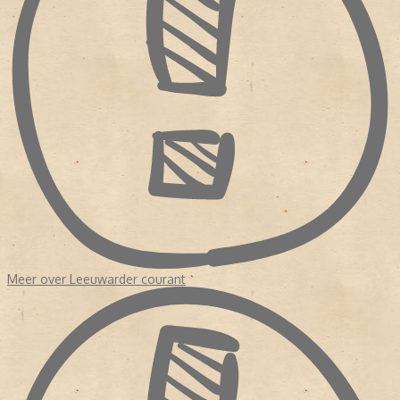
(meer dan 795.000 pagina's) van de Leeuwarder Courant
gedigitaliseerd. Het online LC-archief is tot stand gebracht door
de Stichting Digitaal Archief Leeuwarder Courant (SDALC), een
samenwerking van de NDC Mediagroep en Tresoar. [bewerken]
Medewerkers of oud-medewerkers * Jetske Bilker * Laurens ten
Cate, hoofdredacteur (1969-1978) * Sikke Doele, kunstcriticus *
Jeroen Elshoff * Eddy Evenhuis, hoofdredacteur (1955-1983) *
Hylkje Goïnga * Guus Hellegers, kunstcriticus * Atte Jongstra,
recensent * Rely Jorritsma * Ebbing Kiestra * Haije Kramer,
schaakmedewerker * Rob Meines * Ruben L. Oppenheimer,
cartoonist * Coen Peppelenbos, literatuurcriticus * Durk van der
Ploeg, typograaf * Hylke Speerstra, hoofdredacteur * Theo
Steeman, striptekenaar * Bart Tammeling, columnist * Pieter
Terpstra * Rink van der Velde * Anne Wadman * Michaël Zeeman,
recensent
Meer over Leeuwarder courant