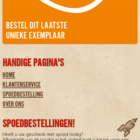
BESTEL DIT LAATSTE
UNIEKE EXEMPLAAR
HANDIGE PAGINA'S
HOME
KLANTENSERVICE
SPOEDBESTELLING
OVER ONS
SPOEDBESTELLINGEN!
Heeft u uw geschenk met spoed nodig?
Afhankelijk van de locatie in het archief kunt u kiezen voor een