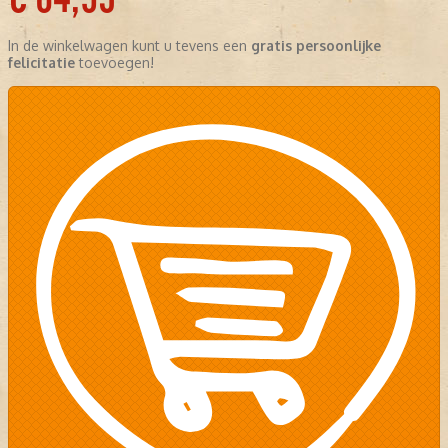
In de winkelwagen kunt u tevens een
gratis persoonlijke
felicitatie
toevoegen!