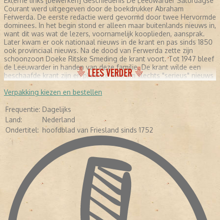
Externe links [bewerken] Geschiedenis De Leeuwarder Saturdagse
Courant werd uitgegeven door de boekdrukker Abraham
Ferwerda. De eerste redactie werd gevormd door twee Hervormde
dominees. In het begin stond er alleen maar buitenlands nieuws in,
want dit was wat de lezers, voornamelijk kooplieden, aansprak.
Later kwam er ook nationaal nieuws in de krant en pas sinds 1850
ook provinciaal nieuws. Na de dood van Ferwerda zette zijn
schoonzoon Doeke Ritske Smeding de krant voort. Tot 1947 bleef
de Leeuwarder in handen van deze familie. De krant wilde een
LEES VERDER
beschaafde krant zijn en plaatste daarom slechts "serieus" nieuws
en was ook principieel tegen interviews. In 1893 kwam er een
nieuwe hoofdredacteur die ook zorgde voor andere genres in de
Verpakking kiezen en bestellen
krant, maar interviews bleven tot 1930 uit den boze. Daarna
verschenen er ook strips, reportages en verhalen over het
Frequentie:
Dagelijks
dagelijks leven. In de Tweede Wereldoorlog werd door de
Land:
Nederland
Duitsers een NSB-hoofdredacteur aangesteld. Na deze oorlog
Ondertitel:
hoofdblad van Friesland sinds 1752
groeide de krant uit tot een provinciale kwaliteitskrant. Per 1
november 1969 ging de uit het verzet voortgekomen Friese
Koerier op in de Leeuwarder Courant. [bewerken] Regionale
dagbladen in Friesland De Friezen verkeren in de positie dat lezers
kunnen kiezen uit twee regionale dagbladen, dit in tegenstelling
tot de meeste andere provincies in Nederland. Het andere
regionale dagblad in Friesland is het Friesch Dagblad. [bewerken]
Digitaal Archief Op 24 oktober 2007 waren alle 255 jaargangen
(meer dan 795.000 pagina's) van de Leeuwarder Courant
gedigitaliseerd. Het online LC-archief is tot stand gebracht door
de Stichting Digitaal Archief Leeuwarder Courant (SDALC), een