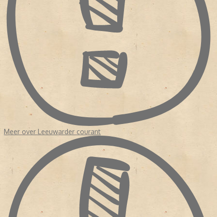
samenwerking van de NDC Mediagroep en Tresoar. [bewerken]
Medewerkers of oud-medewerkers * Jetske Bilker * Laurens ten
Cate, hoofdredacteur (1969-1978) * Sikke Doele, kunstcriticus *
Jeroen Elshoff * Eddy Evenhuis, hoofdredacteur (1955-1983) *
Hylkje Goïnga * Guus Hellegers, kunstcriticus * Atte Jongstra,
recensent * Rely Jorritsma * Ebbing Kiestra * Haije Kramer,
schaakmedewerker * Rob Meines * Ruben L. Oppenheimer,
cartoonist * Coen Peppelenbos, literatuurcriticus * Durk van der
Ploeg, typograaf * Hylke Speerstra, hoofdredacteur * Theo
Steeman, striptekenaar * Bart Tammeling, columnist * Pieter
Terpstra * Rink van der Velde * Anne Wadman * Michaël Zeeman,
recensent
Meer over Leeuwarder courant