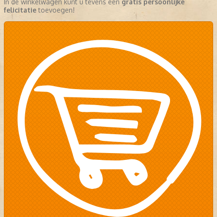
In de winkelwagen kunt u tevens een
gratis persoonlijke
felicitatie
toevoegen!