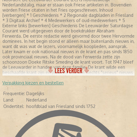
Nederlandstalig, maar er staan ook Friese artikelen in. Bovendien
worden Friese citaten in het Fries opgeschreven. Inhoud
[verbergen] * 1 Geschiedenis * 2 Regionale dagbladen in Friesland
* 3 Digitaal Archief * 4 Medewerkers of oud-medewerkers * 5
Externe links [bewerken] Geschiedenis De Leeuwarder Saturdagse
Courant werd uitgegeven door de boekdrukker Abraham
Ferwerda. De eerste redactie werd gevormd door twee Hervormde
dominees. In het begin stond er alleen maar buitenlands nieuws in,
want dit was wat de lezers, voornamelijk kooplieden, aansprak.
Later kwam er ook nationaal nieuws in de krant en pas sinds 1850
ook provinciaal nieuws. Na de dood van Ferwerda zette zijn
schoonzoon Doeke Ritske Smeding de krant voort. Tot 1947 bleef
de Leeuwarder in handen van deze familie. De krant wilde een
LEES VERDER
beschaafde krant zijn en plaatste daarom slechts "serieus" nieuws
en was ook principieel tegen interviews. In 1893 kwam er een
nieuwe hoofdredacteur die ook zorgde voor andere genres in de
Verpakking kiezen en bestellen
krant, maar interviews bleven tot 1930 uit den boze. Daarna
verschenen er ook strips, reportages en verhalen over het
Frequentie:
Dagelijks
dagelijks leven. In de Tweede Wereldoorlog werd door de
Land:
Nederland
Duitsers een NSB-hoofdredacteur aangesteld. Na deze oorlog
Ondertitel:
hoofdblad van Friesland sinds 1752
groeide de krant uit tot een provinciale kwaliteitskrant. Per 1
november 1969 ging de uit het verzet voortgekomen Friese
Koerier op in de Leeuwarder Courant. [bewerken] Regionale
dagbladen in Friesland De Friezen verkeren in de positie dat lezers
kunnen kiezen uit twee regionale dagbladen, dit in tegenstelling
tot de meeste andere provincies in Nederland. Het andere