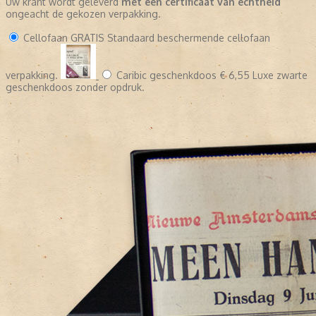
Uw krant wordt geleverd
met een certificaat van echtheid
ongeacht de gekozen verpakking.
Cellofaan
GRATIS
Standaard beschermende cellofaan
verpakking.
Caribic geschenkdoos
€ 6,55
Luxe zwarte
geschenkdoos zonder opdruk.