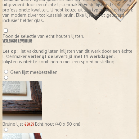
uitgevoerd door een échte lijstenmaker. En de lijst zelf? Die is van
professionele kwaliteit. U hebt keuze uit zes typen houten lijsten:
van modern zilver tot klassiek bruin. Elke lijst wordt geleverd
inclusief helder glas.
Toon de selectie van echt houten lijsten.
VERLENGDE LEVERTIJD!
Let op:
Het vakkundig laten inlijsten van dit werk door een échte
lijstenmaker
verlengt de levertijd met 14 werkdagen
.
Inlijsten is
niet
te combineren met een spoed bestelling.
Geen lijst meebestellen
Bruine lijst
Echt hout (40 x 50 cm)
€ 98,95