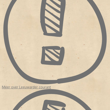
regionale dagblad in Friesland is het Friesch Dagblad. [bewerken]
Digitaal Archief Op 24 oktober 2007 waren alle 255 jaargangen
(meer dan 795.000 pagina's) van de Leeuwarder Courant
gedigitaliseerd. Het online LC-archief is tot stand gebracht door
de Stichting Digitaal Archief Leeuwarder Courant (SDALC), een
samenwerking van de NDC Mediagroep en Tresoar. [bewerken]
Medewerkers of oud-medewerkers * Jetske Bilker * Laurens ten
Cate, hoofdredacteur (1969-1978) * Sikke Doele, kunstcriticus *
Jeroen Elshoff * Eddy Evenhuis, hoofdredacteur (1955-1983) *
Hylkje Goïnga * Guus Hellegers, kunstcriticus * Atte Jongstra,
recensent * Rely Jorritsma * Ebbing Kiestra * Haije Kramer,
schaakmedewerker * Rob Meines * Ruben L. Oppenheimer,
cartoonist * Coen Peppelenbos, literatuurcriticus * Durk van der
Ploeg, typograaf * Hylke Speerstra, hoofdredacteur * Theo
Steeman, striptekenaar * Bart Tammeling, columnist * Pieter
Terpstra * Rink van der Velde * Anne Wadman * Michaël Zeeman,
recensent
Meer over Leeuwarder courant