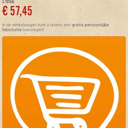
3. TOTAAL
€ 57,45
In de winkelwagen kunt u tevens een
gratis persoonlijke
felicitatie
toevoegen!